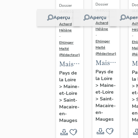
Dossier
Dos
Dossier
IA49010602
IA
IA49010601
Aperçu
Aperçu
Aper
| Réalisé par
| Ré
| Réalisé par
Achard
Ac
Achard
Hélène
Hé
Hélène
-
-
-
Ehlinger
Ehl
Ehlinger
Maïté
Maï
Maïté
(Rédacteur)
(Ré
(Rédacteur)
Maison
M
Maison
de
d
de
Pays de
Pa
Pays de
la Loire
l'industriel
la
c
la Loire
l'industriel
>
Maine-
>
>
Maine-
Yves
de
Auguste
et-Loire
et
et-Loire
Repussard,20
So
Repussard,
>
Saint-
>
>
Saint-
rue d'
A
Macaire-
24 rue
Ma
Macaire-
en-
en
Anjou,
en-
d
d'
Mauges
Ma
Mauges
Saint-
C
Anjou,
Macaire-
23
Saint-