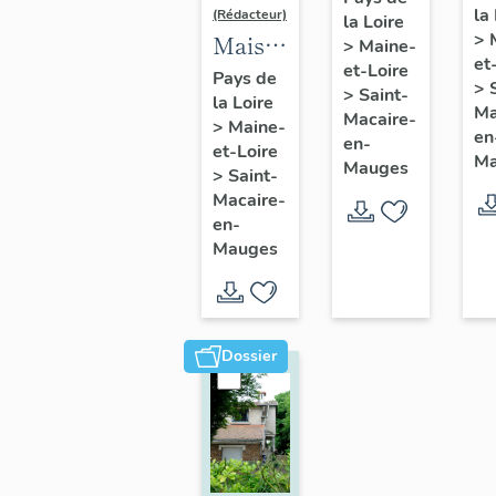
la
de
(Rédacteur)
la Loire
l'industriel
>
Maison
>
Maine-
So
Jean
et
et-Loire
de
A
Pays de
Pasquier,
>
>
Saint-
la Loire
l'industriel
d
Ma
9 rue
Macaire-
>
Maine-
Louis
en
C
en-
Jeanne-
et-Loire
Ma
Pasquier,
Mauges
Sa
>
Saint-
d'Arc,
2 rue
Macaire-
M
Saint-
en-
Pasteur,
en
Macaire-
Mauges
Saint-
M
en-
Macaire-
Mauges
en-
Mauges
Dossier