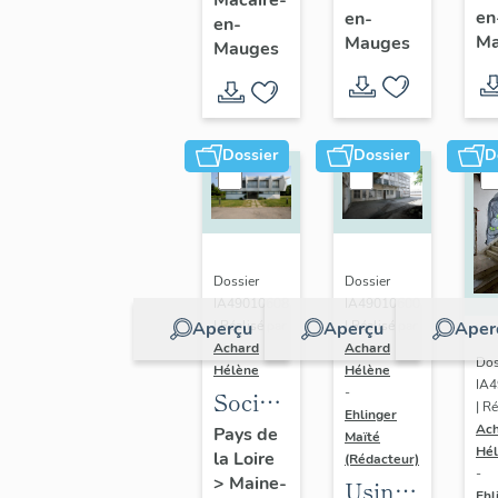
en
en-
Saint-
en-
de
Ma
Mauges
Mauges
Macaire-
Saint-
en-
Macaire-
Mauges
en-
Mauges
Dossier
Dossier
D
Dossier
Dossier
IA49010608
IA49010600
Aperçu
Aperçu
Aper
| Réalisé par
| Réalisé par
Achard
Achard
Dos
Hélène
Hélène
IA
-
Société
| Ré
Ehlinger
Anonyme
Ac
Pays de
Maïté
Hé
la Loire
de
(Rédacteur)
-
>
Maine-
Usine
Chaussures
Ehl