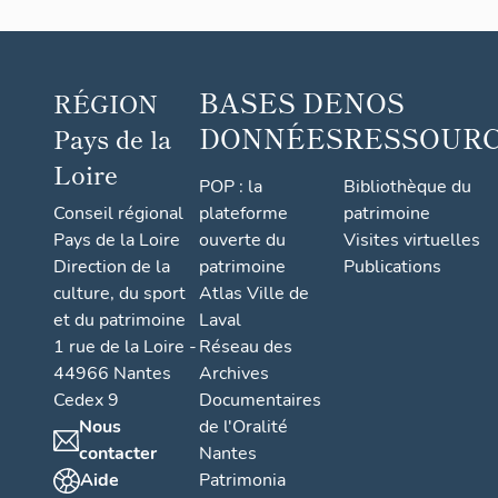
BASES DE
NOS
RÉGION
DONNÉES
RESSOUR
Pays de la
Loire
POP : la
Bibliothèque du
Conseil régional
plateforme
patrimoine
Pays de la Loire
ouverte du
Visites virtuelles
Direction de la
patrimoine
Publications
culture, du sport
Atlas Ville de
et du patrimoine
Laval
1 rue de la Loire -
Réseau des
44966 Nantes
Archives
Cedex 9
Documentaires
Nous
de l'Oralité
contacter
Nantes
Aide
Patrimonia