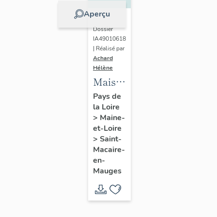
Aperçu
Dossier
IA49010618
| Réalisé par
Achard
Hélène
Maison
de
Pays de
la Loire
l'industriel
>
Maine-
Louis
et-Loire
Huchon
>
Saint-
(fils)
Macaire-
en-
Mauges