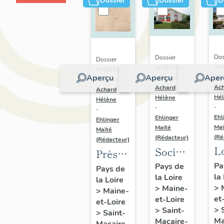
Dossier
Dossier
D
Dos
Dossier
Dossier
IA
IA49010604
IA49010606
Aperçu
Aperçu
Aper
| Ré
| Réalisé par
| Réalisé par
Ac
Achard
Achard
Hé
Hélène
Hélène
-
-
-
Ehl
Ehlinger
Ehlinger
Maï
Maïté
Maïté
(Ré
(Rédacteur)
(Rédacteur)
L
Société
Présentation
B
BTP
du
Pa
Pays de
Pays de
la
Ai
la Loire
Chupin-
la Loire
patrimoine
>
>
Maine-
>
Maine-
10
Vigneron,
industriel
et
et-Loire
et-Loire
al
94 rue
de la
>
>
Saint-
>
Saint-
Be
Choletaise,
Ma
Macaire-
commune
Macaire-