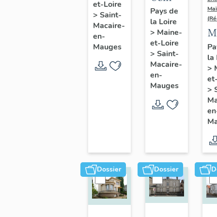
et-Loire
de
Maï
Pays de
>
Saint-
(Ré
la Loire
chaussures
Macaire-
M
>
Maine-
Repussard-
en-
et-Loire
d
Pa
Mauges
Chupin,
>
Saint-
la
l'
22 rue
Macaire-
>
G
en-
d'Anjou
et
C
Mauges
>
16
Ma
en
d'
Ma
A
Sa
M
en
Dossier
Dossier
D
M