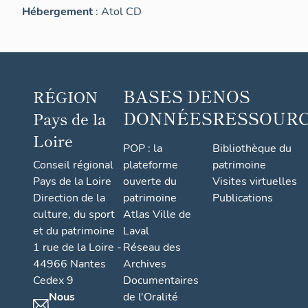
Hébergement
: Atol CD
BASES DE
NOS
RÉGION
DONNÉES
RESSOUR
Pays de la
Loire
POP : la
Bibliothèque du
Conseil régional
plateforme
patrimoine
Pays de la Loire
ouverte du
Visites virtuelles
Direction de la
patrimoine
Publications
culture, du sport
Atlas Ville de
et du patrimoine
Laval
1 rue de la Loire -
Réseau des
44966 Nantes
Archives
Cedex 9
Documentaires
Nous
de l'Oralité