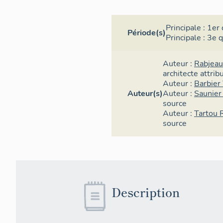
Principale :
1er 
Période(s)
Principale :
3e q
Auteur :
Rabjeau
architecte
attrib
Auteur :
Barbier
Auteur(s)
Auteur :
Saunier
source
Auteur :
Tartou 
source
Description