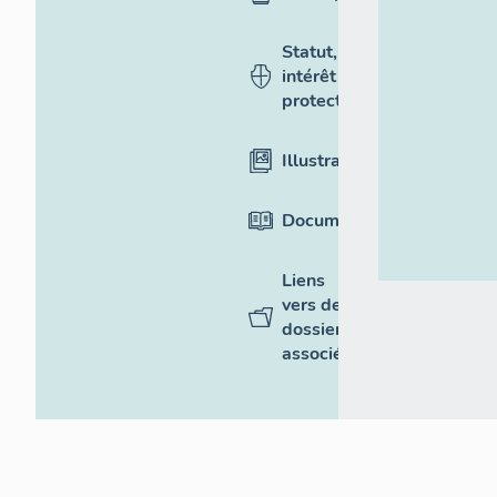
Statut,
intérêt et
protection
Illustrations
Documentation
Liens
vers des
dossiers
associés