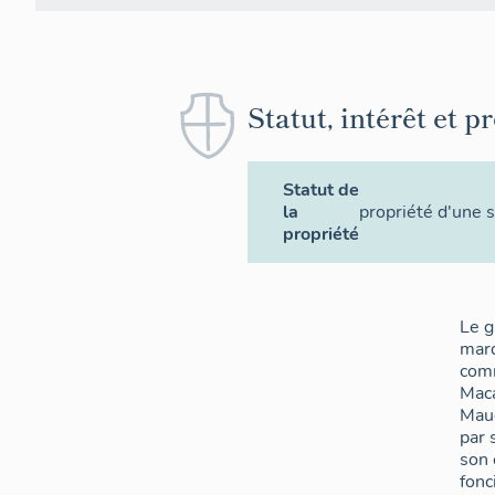
Statut, intérêt et p
Statut de
la
propriété d'une s
propriété
Le 
marq
com
Maca
Maug
par 
son
fonci