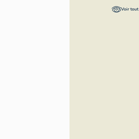
départemental
Voir tout
de Maine-et-
Loire -
Conservation
départementale
du patrimoine