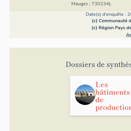
Mauges ; 730234).
Date(s) d'enquête : 2
(c) Communauté 
(c) Région Pays de
A
Dossiers de synthè
Les
bâtiments
de
productio