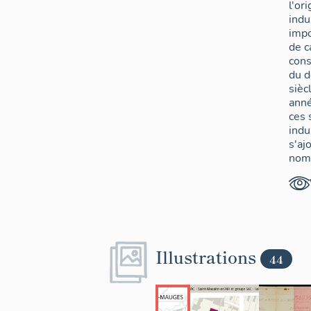
l'or
indu
impo
de 
cons
du d
sièc
ann
ces 
indu
s'aj
nom
mais
et d
cons
les 
la S
Mary
Illustrations
René
44