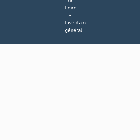
la
Loire
-
Inventaire
général