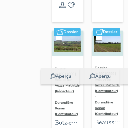
l'opération
thématique
Dossier
Dossier
Dossier
Dossier
IA49010999 |
IA49011000 |
Aperçu
Aperçu
Réalisé par
Réalisé par
Vozza Mathilde
Vozza Mathilde
(Contributeur)
(Rédacteur)
-
-
Durandière
Durandière
Ronan
Ronan
(Contributeur)
(Contributeur)
Beausse :
Botz-en-