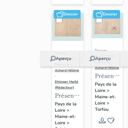
sur-
Moine
Dossier
Dossier
Dossier
Dossier
IA49010556 |
Aperçu
Aperçu
IA49010572 |
Réalisé par
Réalisé par
Achard Hélène
Achard Hélène
Présentatio
-
Ehlinger Maïté
du
Pays de la
(Rédacteur)
Loire
>
patrimoine
Présentation
Maine-et-
industriel
du
Loire
>
Pays de la
de la
Torfou
Loire
>
patrimoine
commune
Maine-et-
industriel
de
Loire
>
de la