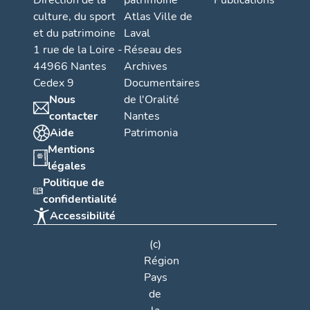
Direction de la
patrimoine
Publications
culture, du sport
Atlas Ville de
et du patrimoine
Laval
1 rue de la Loire -
Réseau des
44966 Nantes
Archives
Cedex 9
Documentaires
Nous
de l'Oralité
contacter
Nantes
Aide
Patrimonia
Mentions
légales
Politique de
confidentialité
Accessibilité
(c)
Région
Pays
de