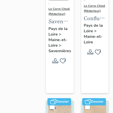
-
-
Le Corre Chloé
Le Corre Chloé
(Rédacteur)
(Rédacteur)
Confluence
Savennières
Maine-
Pays de la
:
Pays de la
Loire
>
Loire :
Loire
>
présentation
Maine-et-
présentatio
Maine-et-
de la
Loire
de l'aire
Loire
>
commune
Savennières
d'étude
Dossier
Dossier