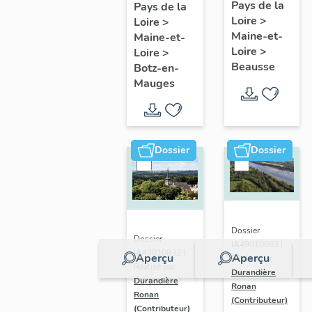
présentatio
Mauges :
Pays de la
Pays de la
Loire
>
de la
Loire
>
présentation
Maine-et-
Maine-et-
commune
de la
Loire
>
Loire
>
commune
Beausse
Botz-en-
Mauges
Dossier
Dossier
Dossier
Dossier
IA49010663 |
IA49010832 |
Aperçu
Aperçu
Réalisé par
Réalisé par
Durandière
Durandière
Ronan
Ronan
(Contributeur)
(Contributeur)