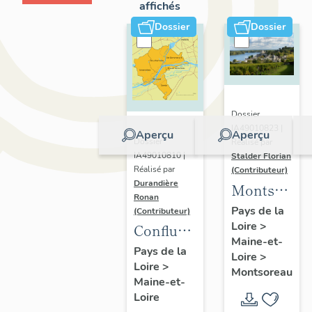
affichés
Dossier
Dossier
Dossier
IA49010823 |
Aperçu
Aperçu
Dossier
Réalisé par
IA49010810 |
Stalder Florian
Réalisé par
(Contributeur)
Durandière
Montsorea
Ronan
:
Pays de la
(Contributeur)
Loire
>
présentatio
Confluence
Maine-et-
de la
Maine-
Pays de la
Loire
>
commune
Loire
>
Loire :
Montsoreau
Maine-et-
présentation
Loire
de