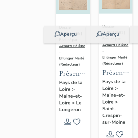
Dossier
Dossier
IA49010581 |
Aperçu
Aperçu
IA49010565 |
Réalisé par
Réalisé par
Achard Hélène
Achard Hélène
-
-
Ehlinger Maïté
Ehlinger Maïté
(Rédacteur)
(Rédacteur)
Présentatio
Présentation
du
du
Pays de la
Pays de la
Loire
>
patrimoine
Loire
>
patrimoine
Maine-et-
Maine-et-
industriel
industriel
Loire
>
Loire
>
Le
de la
de la
Saint-
Longeron
commune
commune
Crespin-
sur-Moine
de Saint-
du
Crespin-
Longeron