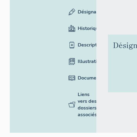
Désignation
Historique
Désign
Description
Illustrations
Documentation
Liens
vers des
dossiers
associés