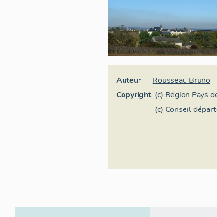
Auteur
Rousseau Bruno
Copyright
(c) Région Pays de
Inventaire généra
(c) Conseil dépar
Maine-et-Loire -
Conservation dép
du patrimoine