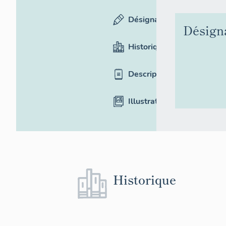
Désignation
Désign
Historique
Description
Illustrations
Historique