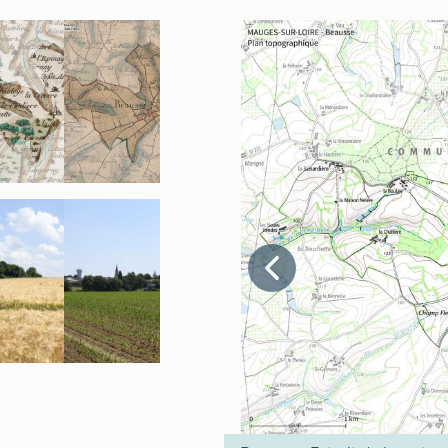
l'agriculture. On y pratique la culture de céréales, principa
ha) et l'élevage en engraissant des bêtes. Au début des 
une trentaine d'exploitations agricoles. Le lait est ramassé
Maugeais de Saint-Pierre-Montlimart. La proto-industrie tex
tisserands) semble avoir disparu au milieu du siècle, rempl
chaussures (Pasquier Frères et Cie), annexe de l'usine de
les années 1920. Cet atelier a fermé en 1959.