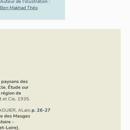
Auteur de l'illustration :
Ben Makhad Théo
 paysans des
le. Étude sur
e région de
lt et Cie, 1935.
AGUIER, ALain,
p. 26-27
ire des Mauges
stoire -
et-Loire)
,