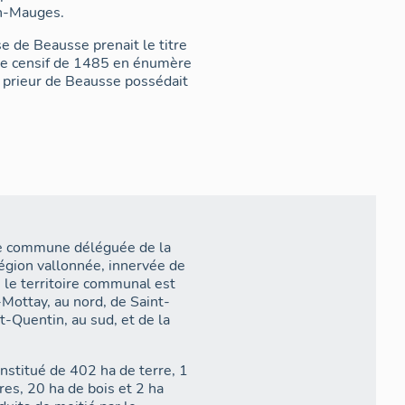
en-Mauges.
se de Beausse prenait le titre
. Le censif de 1485 en énumère
e prieur de Beausse possédait
s de Beausse", le moulin
i que les droits d'étalage aux
n qu’une partie des biens
lait encore 500 livres au début
 le prieur-curé Mathurin Allard
 seigneur de Monmoutier. Il
 la Gagnerie, les bordages de la
neau, de Gauteron, d'Avril et de
lin Moreau à Botz-en-Mauges et
ite commune déléguée de la
llis d'environ 18 hectares,
gion vallonnée, innervée de
27.
, le territoire communal est
ottay, au nord, de Saint-
istaient sur le territoire. Celle
t-Quentin, au sud, et de la
avec maison noble, chapelle et
neurie de la Forêt à la
 du Bois-Coupeau et de la
nstitué de 402 ha de terre, 1
 de Saint-Florent et appartenait
res, 20 ha de bois et 2 ha
 situé sur le ruisseau du