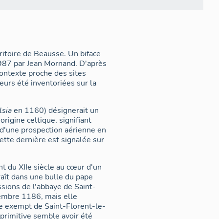
ritoire de Beausse. Un biface
987 par Jean Mornand. D'après
contexte proche des sites
eurs été inventoriées sur la
lsia
en 1160) désignerait un
origine celtique, signifiant
s d'une prospection aérienne en
ette dernière est signalée sur
t du XIIe siècle au cœur d'un
raît dans une bulle du pape
sions de l'abbaye de Saint-
cembre 1186, mais elle
ire exempt de Saint-Florent-le-
 primitive semble avoir été