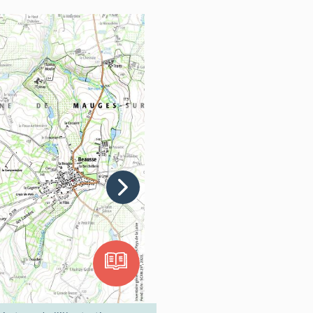
lement du blé, un peu de tabac (1
années 1980, la commune compte
 par la CANA d'Ancenis et
tile (une dizaine de
acée par une fabrique de
 Saint-Macaire-en-Mauges dans