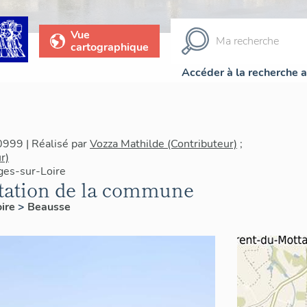
Vue
cartographique
Accéder à la recherche 
0999 | Réalisé par
Vozza Mathilde (Contributeur)
;
r)
ges-sur-Loire
ntation de la commune
oire
>
Beausse