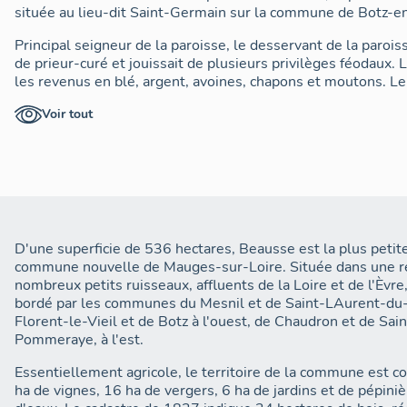
située au lieu-dit Saint-Germain sur la commune de Botz-
Principal seigneur de la paroisse, le desservant de la parois
de prieur-curé et jouissait de plusieurs privilèges féodaux
les revenus en blé, argent, avoines, chapons et moutons. L
également sept bordages autour du bourg, la moitié du "Boi
Voir tout
Moreau à Botz-en-Mauges, divers prés, vignes et rentes ains
fêtes de Saint-Marc, Saint-Jacques et Saint-Christophe. Bie
ecclésiastiques eurent été vendus en 1569-1579, la cure va
du XVIIIe siècle. En 1784, le fief de Beausse fut arrenté par
à Antoine-Joseph-Eulalie de Beaumont, comte d'Autichamp,
comptait alors, outre la maison presbytérale, la métairie de
Jacquellière, de la Retiverie, de la Rossignolerie, de Guyon
l'Humeau, tous situés dans la paroisse de Beausse, le mou
D'une superficie de 536 hectares, Beausse est la plus pet
le moulin Cocu au Mesnil-en-Vallée. Le Bois-de-Beausse, tai
commune nouvelle de Mauges-sur-Loire. Située dans une ré
ancienne dépendance du prieuré, fut défriché à partir de 18
nombreux petits ruisseaux, affluents de la Loire et de l'Èvre
bordé par les communes du Mesnil et de Saint-LAurent-du-M
Outre le prieuré-cure de Beausse, trois autres seigneuries ex
Florent-le-Vieil et de Botz à l'ouest, de Chaudron et de Sain
de Trans (
Tredentum
, vers 1050, Cartulaire du Ronceray), 
Pommeraye, à l'est.
closerie (actuellement disparus) relevait en partie de la seig
Pommeraye. Elle comprenait les métairies de la Rivaudière,
Essentiellement agricole, le territoire de la commune est co
Gaurionnière. La seconde, la seigneurie de l'Épinay, relevait
ha de vignes, 16 ha de vergers, 6 ha de jardins et de pépiniè
en 1399 à Guillaume de Tilliers. Le moulin à eau de l'Épinay,