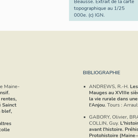
Beausse. Extrait de la carte
topographique au 1/25
000e. (c) IGN.
BIBLIOGRAPHIE
de Maine-
ANDREWS, R.-H.
Les
nsif.
Mauges au XVIIIe sièc
 rentes,
la vie rurale dans un
é Sainct
l'Anjou
. Tours : Arrau
 blef,
GABORY, Olivier, BR
COLLIN, Guy.
L'histo
ltres
avant l'histoire. Préhi
colle
Protohistoire (Maine-