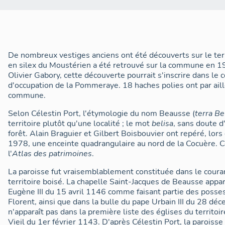
De nombreux vestiges anciens ont été découverts sur le ter
en silex du Moustérien a été retrouvé sur la commune en 1
Olivier Gabory, cette découverte pourrait s'inscrire dans le 
d'occupation de la Pommeraye. 18 haches polies ont par aill
commune.
Selon Célestin Port, l'étymologie du nom Beausse (
terra Be
territoire plutôt qu'une localité ; le mot
belisa
, sans doute d'
forêt. Alain Braguier et Gilbert Boisbouvier ont repéré, lor
1978, une enceinte quadrangulaire au nord de la Cocuère. C
l'
Atlas des patrimoines
.
La paroisse fut vraisemblablement constituée dans le couran
territoire boisé. La chapelle Saint-Jacques de Beausse appa
Eugène III du 15 avril 1146 comme faisant partie des posses
Florent, ainsi que dans la bulle du pape Urbain III du 28 dé
n'apparaît pas dans la première liste des églises du territo
Vieil du 1er février 1143. D'après Célestin Port, la paroisse