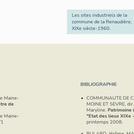
Les sites industriels de la
commune de la Renaudière,
XIXe siècle-1960.
BIBLIOGRAPHIE
de Maine-
COMMUNAUTE DE 
tre de
MOINE ET SEVRE, di
Maryline.
Patrimoine i
de Maine-
"Etat des lieux XIXe 
69/1
printemps 2008.
BULARD, Jérôme, MA