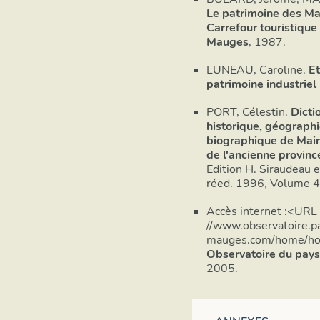
Le patrimoine des M
Carrefour touristique 
Mauges
, 1987.
LUNEAU, Caroline.
Et
patrimoine industriel 
PORT, Célestin.
Dicti
historique, géograph
biographique de Main
de l'ancienne provinc
Edition H. Siraudeau e
réed. 1996, Volume 4
Accès internet :<URL :
//www.observatoire.p
mauges.com/home/ho
Observatoire du pay
2005.