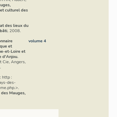
auges,
et culturel des
at des lieux du
bâti
, 2008.
onnaire
volume 4
ique et
e-et-Loire et
e d'Anjou.
t Cie, Angers,
.
 http :
ays-des-
me.php.>.
s des Mauges,