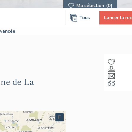
Ma sélection
(0)
Tous
Lancer la re
avancée
une de La
F