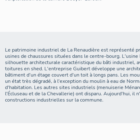
Le patrimoine industriel de La Renaudière est représenté p
usines de chaussures situées dans le centre-bourg. L'usine
silhouette architecturale caractéristique du bâti industriel
toitures en shed. L'entreprise Guibert développe une archit
bâtiment d'un étage couvert d'un toit à longs pans. Les moulins de la commune sont dans
un état très dégradé, à l'exception du moulin à eau de No
d'habitation. Les autres sites industriels (menuiserie Ménar
l'Écluseau et de la Chevallerie) ont disparu. Aujourd'hui, il n'y a pas de nouvelles
constructions industrielles sur la commune.