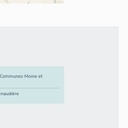
Communes Moine et
enaudière