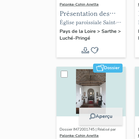
Palonka-Cohin Anetta
Présentation des
objets mobiliers de
Église paroissiale Saint-
l'église paroissiale
Martin de Luché
Pays de la Loire
>
Sarthe
>
Luché-Pringé
Saint-Martin de la
commune de Luché
Dossier
Aperçu
Dossier IM72001745 | Réalisé par
Palonka-Cohin Anetta