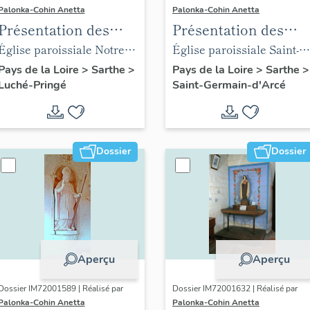
Palonka-Cohin Anetta
Palonka-Cohin Anetta
Présentation des
Présentation des
objets mobiliers de
objets mobiliers de
Église paroissiale Notre-
Église paroissiale Saint-
l'église paroissiale
l'église paroissiale
Dame de l'Assomption
Germain de Saint-
Pays de la Loire
>
Sarthe
>
Pays de la Loire
>
Sarthe
>
Luché-Pringé
Saint-Germain-d'Arcé
Notre-Dame de
Saint-Germain de la
Germain-d'Arcé
l'Assomption de la
commune de Saint-
commune de Pringé
Germain-d'Arcé
Dossier
Dossier
Aperçu
Aperçu
Dossier IM72001589 | Réalisé par
Dossier IM72001632 | Réalisé par
Palonka-Cohin Anetta
Palonka-Cohin Anetta