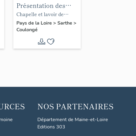
Présentation des
objets mobiliers de
Chapelle et lavoir de
la Chapelle Saint-
Saint-Hubert
Pays de la Loire
>
Sarthe
>
Coulongé
Hubert de la
commune de
Coulongé
URCES
NOS PARTENAIRES
imoine
Département de Maine-et-Loire
Editions 303