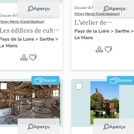
Dossier IA72059478 | Réalisé par
Aperçu
Aperçu
Ferey Marie (Contributeur)
Dossier IA72059292 | Réalisé par
L'atelier de
Ferey Marie (Contributeur)
Les édifices de culte
sculpteur-
Pays de la Loire
>
Sarthe
>
du XXe siècle au
Le Mans
ornemaniste
Pays de la Loire
>
Sarthe
>
Le Mans
Mans
Cottereau
Dossier
Dossier
Aperçu
Aperçu