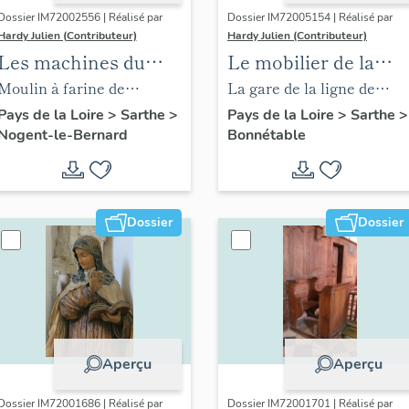
Dossier IM72002556 | Réalisé par
Dossier IM72005154 | Réalisé par
Hardy Julien (Contributeur)
Hardy Julien (Contributeur)
Les machines du
Le mobilier de la
moulin à farine de
gare de Bonnétable
Moulin à farine de
La gare de la ligne de
Haloppe
Haloppe, actuellement
chemin de fer de Mamers
Pays de la Loire
>
Sarthe
>
Pays de la Loire
>
Sarthe
>
Nogent-le-Bernard
Bonnétable
maison
à Saint-Calais,
actuellement gare de la
ligne du chemin de fer
touristique de la Sarthe.
Dossier
Dossier
Aperçu
Aperçu
Dossier IM72001686 | Réalisé par
Dossier IM72001701 | Réalisé par