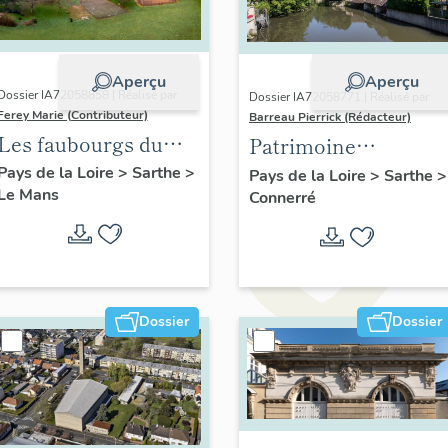
Aperçu
Aperçu
Dossier IA72058858 | Réalisé par
Dossier IA72058771 | Réalisé par
Ferey Marie (Contributeur)
Barreau Pierrick (Rédacteur)
Les faubourgs du
Patrimoine
Mans : présentation
industriel du bourg
Pays de la Loire
>
Sarthe
>
Pays de la Loire
>
Sarthe
>
Le Mans
de l'opération
Connerré
de Connerré
d'inventaire
Dossier
Dossier