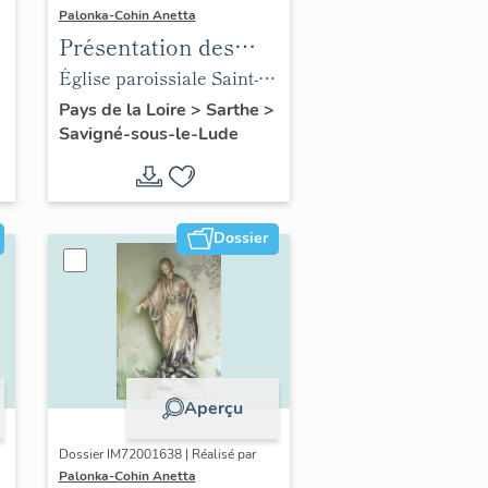
Palonka-Cohin Anetta
Présentation des
objets mobiliers de
Église paroissiale Saint-
l'église paroissiale
Loup de Savigné-sous-le-
Pays de la Loire
>
Sarthe
>
Savigné-sous-le-Lude
Saint-Loup de la
Lude
commune de
Savigné-sous-le-Lude
Dossier
Aperçu
Dossier IM72001638 | Réalisé par
Palonka-Cohin Anetta