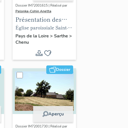
Dossier IM72001615 | Réalisé par
Palonka-Cohin Anetta
Présentation des
objets mobiliers de
Église paroissiale Saint-
l'église paroissiale
Martin de Chenu
Pays de la Loire
>
Sarthe
>
Chenu
Saint-Martin de la
commune de Chenu
Dossier
Aperçu
Dossier IM72001730 | Réalisé par