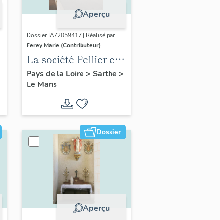
Aperçu
Dossier IA72059417 | Réalisé par
Ferey Marie (Contributeur)
La société Pellier et
Frères
Pays de la Loire
>
Sarthe
>
Le Mans
Dossier
Aperçu