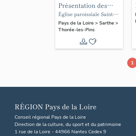
Présentation des
objets mobiliers de
Église paroissiale Saint-
l'église paroissiale
Germain de Thorée-les-
Pays de la Loire
>
Sarthe
>
Thorée-les-Pins
Saint-Germain de
Pins
Thorée-les-Pins
1
RÉGION
Pays de la Loire
Conseil régional Pays de la Loire
Direction de la culture, du sport et du patrimoine
1 rue de la Loire - 44966 Nantes Cedex 9