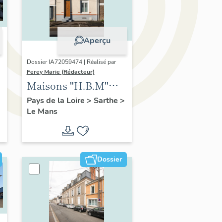
Aperçu
Dossier IA72059474 | Réalisé par
Ferey Marie (Rédacteur)
Maisons "H.B.M"
modèle Levesque
Pays de la Loire
>
Sarthe
>
Le Mans
Dossier