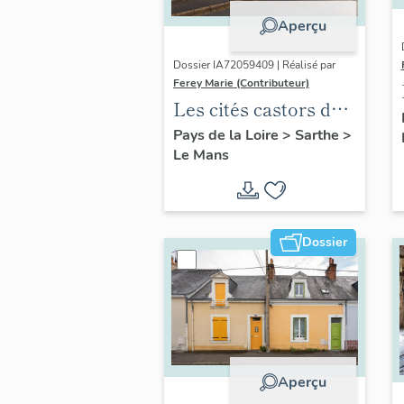
Aperçu
Dossier IA72059409 | Réalisé par
Ferey Marie (Contributeur)
Les cités castors du
Mans
Pays de la Loire
>
Sarthe
>
Le Mans
Dossier
Aperçu