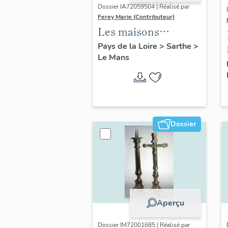
Dossier IA72059504 | Réalisé par
Ferey Marie (Contributeur)
Les maisons
faubouriennes du
Pays de la Loire
>
Sarthe
>
Le Mans
Mans dites "les
mancelles"
Dossier
Aperçu
Dossier IM72001685 | Réalisé par