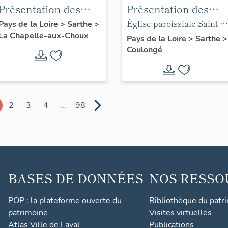
Présentation des
Présentation des
objets mobiliers de
objets mobiliers de
Église paroissiale Saint-
Pays de la Loire
>
Sarthe
>
La Chapelle-aux-Choux
la chapelle de la
l'église paroissiale
Lubin de Coulongé
Pays de la Loire
>
Sarthe
>
Coulongé
famille Mabilleau
Saint-Lubin de la
commune de
Coulongé
2
3
4
...
98
BASES DE DONNÉES
NOS RESSO
POP : la plateforme ouverte du
Bibliothèque du patr
patrimoine
Visites virtuelles
Atlas Ville de Laval
Publications