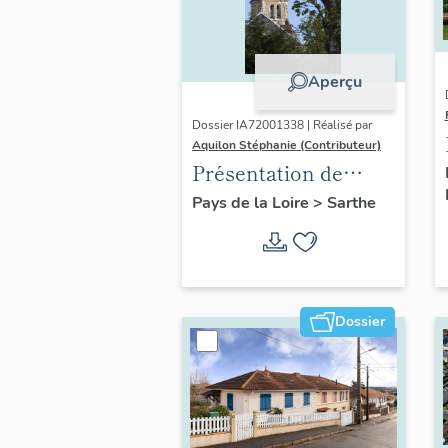
Aperçu
Dossier IA72001338 | Réalisé par
Aquilon Stéphanie (Contributeur)
Présentation de
l'opération Vallée du
Pays de la Loire
>
Sarthe
Loir, autour de La
Chartre-sur-le-Loir
Dossier