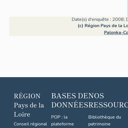
Date(s) d'enquête : 2008; 
(c) Région Pays de la Lo
Palonka-Co
BASES DE
NOS
RÉGION
DONNÉES
RESSOUR
Pays de la
Loire
POP : la
Bibliothèque du
Conseil régional
plateforme
patrimoine