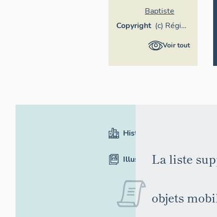
Baptiste
Copyright
(c) Région
Pays de
Voir tout
la Loire -
Inventaire
général
Historique
La liste su
Illustrations
objets mobil