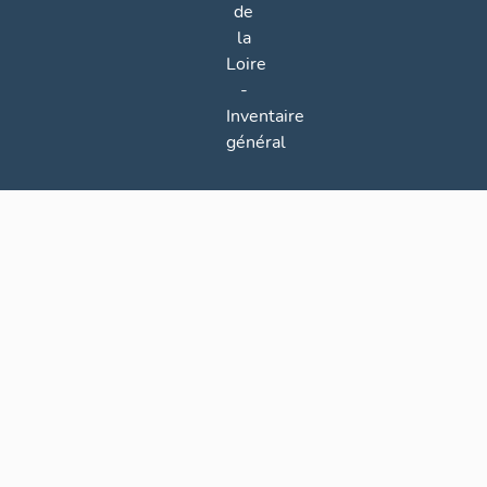
de
la
Loire
-
Inventaire
général