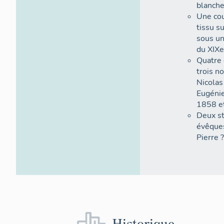
blanche
Une cou
tissu s
sous un
du XIXe
Quatre 
trois n
Nicolas
Eugénie
1858 e
Deux st
évêques
Pierre ?
Historique