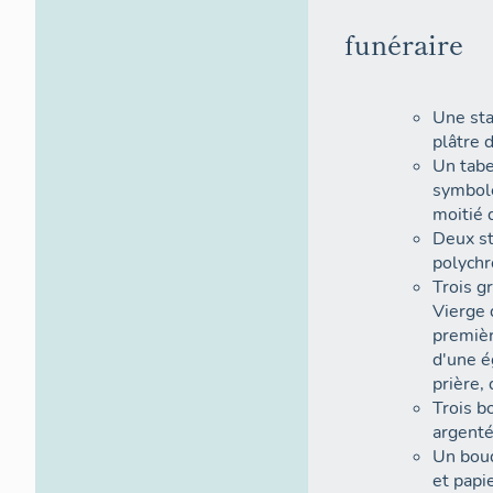
funéraire
Une sta
plâtre d
Un tabe
symbole
moitié 
Deux st
polychr
Trois g
Vierge 
premièr
d'une é
prière, 
Trois b
argenté,
Un bouq
et papi