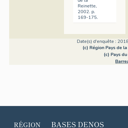
de la
Reinette,
2002. p.
169-175.
Date(s) d'enquête : 2018
(c) Région Pays de la
(c) Pays du
Barrea
BASES DE
NOS
RÉGION