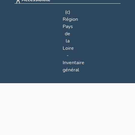
(c)
Région
Pays
de
la
Loire
-
Inventaire
général