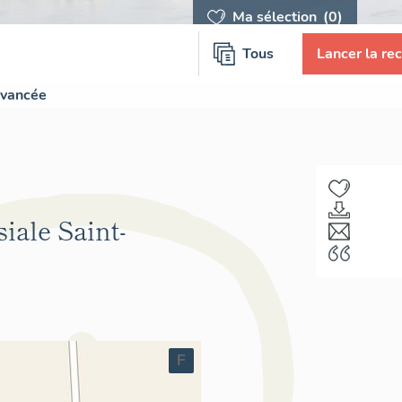
Ma sélection
(0)
Tous
Lancer la re
avancée
siale Saint-
F