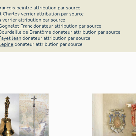
catégories sont la menuiserie (4 dossiers), la sculpture (7 do
dossiers), la taille de pierre (3 dossiers) et l'orfèvrerie (3 do
rancois
peintre
attribution par source
t Charles
verrier
attribution par source
s
verrier
attribution par source
Gognelet Franc
donateur
attribution par source
Bourdeille de Brantôme
donateur
attribution par source
Fayet Jean
donateur
attribution par source
Lépine
donateur
attribution par source