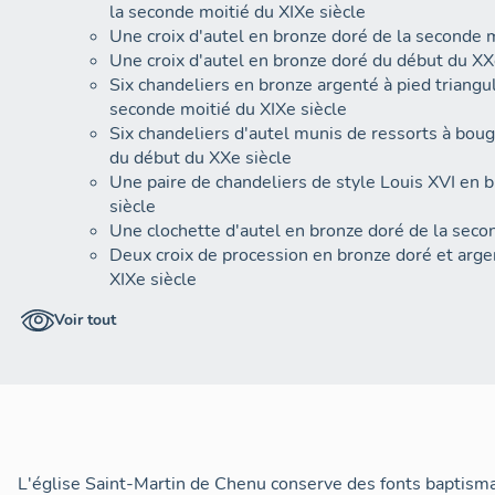
la seconde moitié du XIXe siècle
Une croix d'autel en bronze doré de la seconde m
Une croix d'autel en bronze doré du début du XX
Six chandeliers en bronze argenté à pied triangu
seconde moitié du XIXe siècle
Six chandeliers d'autel munis de ressorts à bou
du début du XXe siècle
Une paire de chandeliers de style Louis XVI en 
siècle
Une clochette d'autel en bronze doré de la seco
Deux croix de procession en bronze doré et arge
XIXe siècle
Un seau à eau bénite et goupillon en bronze du 
Voir tout
Un Chemin de croix (12 lithographies) de la sec
Une statuette d'un saint moine en terre cuite p
Des fonts baptismaux en marbre noir avec un cou
Un bénitier d'applique en marbre gris veiné du X
Un confessionnal en bois peint en bleu de la pre
surmonté de deux enroulements en pierre de 
Vingt-quatre bancs de fidèles, avec un banc de s
L'église Saint-Martin de Chenu conserve des fonts baptisma