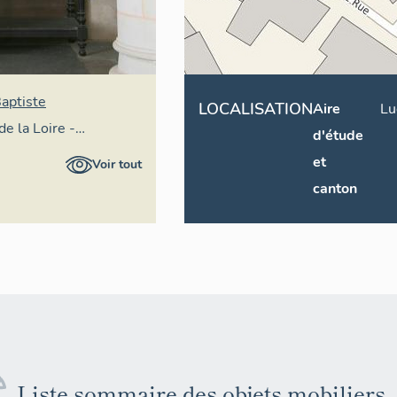
aptiste
LOCALISATION
Aire
Lu
de la Loire -
d'étude
ral
et
Voir tout
canton
Liste sommaire des objets mobiliers