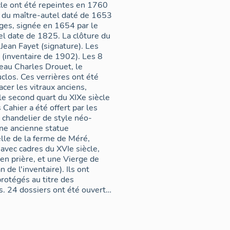
ècle ont été repeintes en 1760
ré décoré de petits balustres,
e du maître-autel daté de 1653
ges, signée en 1654 par le
ge de la première moitié du
el date de 1825. La clôture du
 Jean Fayet (signature). Les
 (inventaire de 1902). Les 8
eau Charles Drouet, le
clos. Ces verrières ont été
acer les vitraux anciens,
e second quart du XIXe siècle
Cahier a été offert par les
 chandelier de style néo-
lle de la ferme de Méré,
avec cadres du XVIe siècle,
en prière, et une Vierge de
 de l'inventaire). Ils ont
protégés au titre des
ts.
siers, le XVIIe siècle 8, le
 siècle 1 dossier, soit 5 % de
ien Régime. Les principales