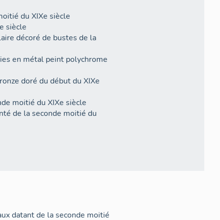
oitié du XIXe siècle
e siècle
laire décoré de bustes de la
gies en métal peint polychrome
bronze doré du début du XIXe
nde moitié du XIXe siècle
nté de la seconde moitié du
XIXe siècle
onde moitié du XIXe siècle
olychrome du XIXe siècle
vercle en bois du XIXe siècle
IXe siècle
mière moitié du XIXe siècle,
la même époque
eigneurs incorporé, en bois, du
ux datant de la seconde moitié