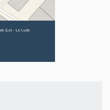
de (Le)
-
Le Lude