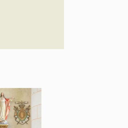
ssiers), la peinture (3
ssiers).