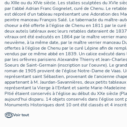
XIXe siècle
du XIIIe ou du XIVe siècle. Les stalles sculptées du XVIe si
Un banc d'œuvre en bois, muni d'un dossier ajou
par l'abbé Adrian Franc Gognelet, curé de Chenu. Le retabl
de la seconde moitié du XIXe siècle
est décoré d'un tableau représentant une Adoration des Ma
Deux fauteuils de mariés en bois et velours rou
peintre manceau François Salé. Le tabernacle du maître-aut
choeur a été offerte à l'église de Chenu en 1811 par le curé
XXe siècle.
deux autels latéraux avec leurs retables dateraient de 1837
vitraux ont été exécutés en 1864 par le maître verrier manc
neuvième, à la même date, par le maître verrier manceau Du
offertes à l'église de Chenu par le curé Lépine afin de rempl
vendus par ce même abbé en 1839. Un calice exécuté dans l
par les orfèvres parisiens Alexandre Thierry et Jean-Charles 
Soeurs de Saint-Germain (inscription sur l'oeuvre). Le grand
roman de 1905 provient de l'église Notre-Dame de Vaas. Une ancienne statue
représentant saint Sébastien, provenant de l'ancienne chape
appartenant à M. Jaurdan-Savannières, deux petits tableaux 
représentant la Vierge à l'Enfant et sainte Marie-Madeleine 
Pitié étaient conservés à l'église au début du XXe siècle (Plan
aujourd'hui disparu. 14 objets conservés dans l'église sont 
Monuments Historiques dont 10 ont été classés et 4 inscrits. 24 dossiers ont été ouver
Le XIIIe-XIVe siècles concerne 1 dossier, le XVIe siècle 2 dos
Voir tout
XVIIIe siècle 2 dossiers, le XIXe siècle 10 dossiers et le XXe
dossiers pour le Moyen Age et 50 % de dossiers pour l'Anc