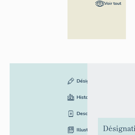
Pays de la
Voir tout
Loire -
Inventaire
général
Désignation
Historique
Description
Désignat
Illustrations