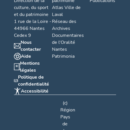
Direction de la
patrimoine
Publications
culture, du sport
Atlas Ville de
et du patrimoine
Laval
1 rue de la Loire -
Réseau des
44966 Nantes
Archives
Cedex 9
Documentaires
Nous
de l'Oralité
contacter
Nantes
Aide
Patrimonia
Mentions
légales
Politique de
confidentialité
Accessibilité
(c)
Région
Pays
de