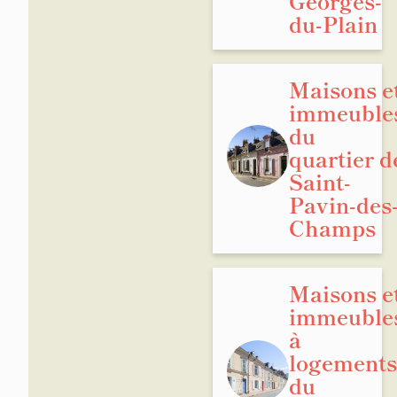
Georges-
du-Plain
Maisons e
immeuble
du
quartier d
Saint-
Pavin-des
Champs
Maisons e
immeuble
à
logements
du