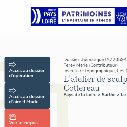
Dossier thématique IA7205947
Ferey Marie (Contributeur)
Accès au dossier
inventaire topographique, Les
d’opération
L'atelier de scu
Cottereau
Pays de la Loire
>
Sarthe
>
Le
Accès au dossier
d’aire d’étude
Voir le corpus