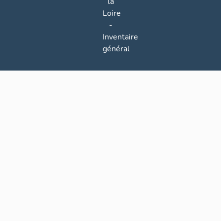
la
Loire
-
Inventaire
général