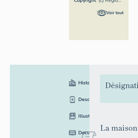
Copyright
(c) Région
Pays de la
Voir tout
Loire -
Inventaire
général
Historique
Désignat
Description
Illustrations
La maison 
Documentation