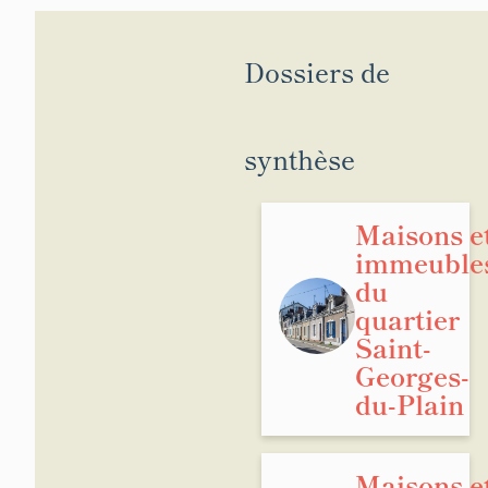
Dossiers de
synthèse
Maisons e
immeuble
du
quartier
Saint-
Georges-
du-Plain
Maisons e