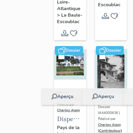
Loire-
Ohentzea,
Escoublac
Atlantique
7 avenue
>
La Baule-
Professeur-
Escoublac
Thiroloix
Dossier
Dossier
Dossier
Aperçu
Aperçu
IA44000694 |
Réalisé par
Dossier
Charles Alain
IA44000636 |
Dispensaire
Réalisé par
Charles Alain
dit
Pays de la
(Contributeur)