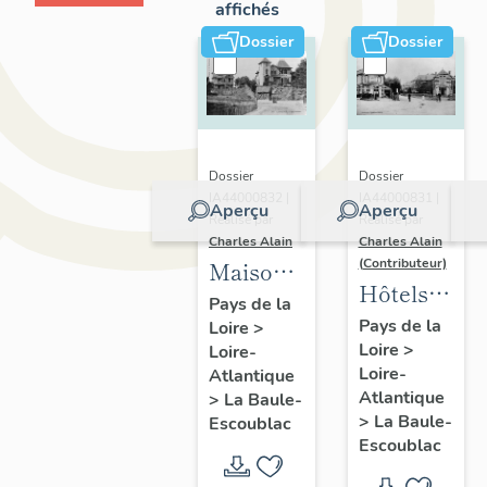
affichés
Dossier
Dossier
Dossier
Dossier
IA44000832 |
IA44000831 |
Aperçu
Aperçu
Réalisé par
Réalisé par
Charles Alain
Charles Alain
(Contributeur)
Maisons
Hôtels
dites
Pays de la
de
Pays de la
Loire
>
villas
Loire
>
voyageurs
Loire-
balnéaires
Loire-
Atlantique
de la
et
Atlantique
>
La Baule-
commune
immeubles
>
La Baule-
Escoublac
de La
Escoublac
à
Baule-
logements