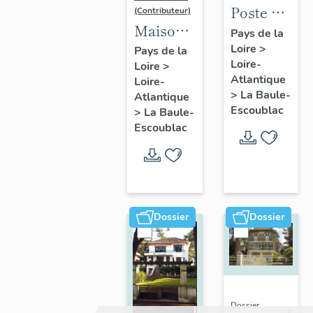
Poste de
(Contributeur)
Maison
la Baule-
Pays de la
dite villa
Loire
>
Escoublac,
Pays de la
Loire-
Loire
>
balnéaire
place de
Atlantique
Loire-
Nam Ky,
la
>
La Baule-
Atlantique
139
Victoire
Escoublac
>
La Baule-
avenue
Escoublac
du
Maréchal-
de-
Lattre-
Dossier
Dossier
de-
Tassigny
Dossier