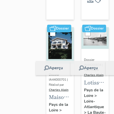
Escoublac
de la
commune
de La
Baule-
Dossier
Dossier
Escoublac
Dossier
IA44000834 |
Aperçu
Aperçu
Réalisé par
Dossier
Charles Alain
IA44000701 |
Lotissemen
Réalisé par
concerté
Pays de la
Charles Alain
Loire
>
Benoit
Maison
Loire-
dite villa
Pays de la
Atlantique
Loire
>
balnéaire
>
La Baule-