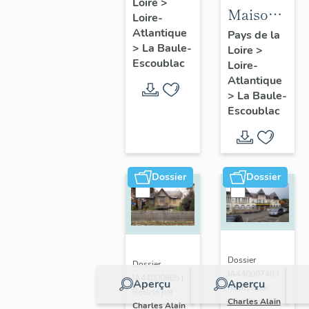
Loire
>
Fondation
Maison
Loire-
la
dite villa
Atlantique
Pays de la
Pérousse
>
La Baule-
Loire
>
balnéaire
puis
Escoublac
Loire-
Cybèle, 1
Dispensaire
Atlantique
avenue
>
La Baule-
d'hygiène
Hoëdic
Escoublac
social, 39
avenue
du
Maréchal-
Dossier
Dossier
Joffre
Dossier
Dossier
IA44000740 |
IA44000805 |
Aperçu
Aperçu
Réalisé par
Réalisé par
Charles Alain
Charles Alain