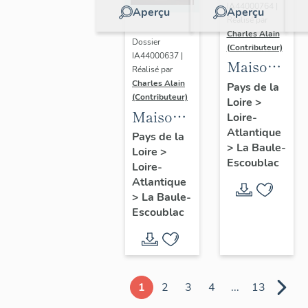
IA44000764 |
Aperçu
Aperçu
Réalisé par
Charles Alain
Dossier
(Contributeur)
IA44000637 |
Maison
Réalisé par
dite villa
Charles Alain
Pays de la
(Contributeur)
Loire
>
balnéaire
Maison
Loire-
Gazonette
Atlantique
dite villa
Pays de la
puis
>
La Baule-
Loire
>
balnéaire
Romance,
Escoublac
Loire-
Les
14
Atlantique
Peupliers,
>
La Baule-
avenue
23
Escoublac
de la
avenue
Concorde
des
Améthystes
1
2
3
4
...
13