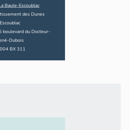
La Baule-Escoublac
otissement des Dunes
'Escoublac
5
boulevard du
Docteur-
ené-Dubois
2004 BX 311