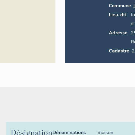
Commune
Lieu-dit
l
d
Adresse
2
R
Cadastre
Désignation
Dénominations
maison