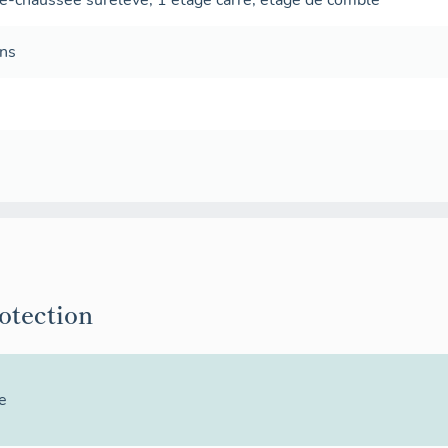
de-chaussée surélevé
,
1 étage carré
,
étage de comble
ans
rotection
e