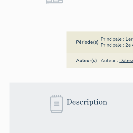
Principale :
1er
Période(s)
Principale :
2e 
Auteur(s)
Auteur :
Dates
Description