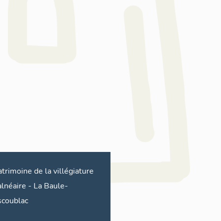
atrimoine de la villégiature
alnéaire
-
La Baule-
scoublac