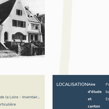
LOCALISATION
Aire
P
d'étude
b
de la Loire - Inventaire
et
E
rticulière
canton