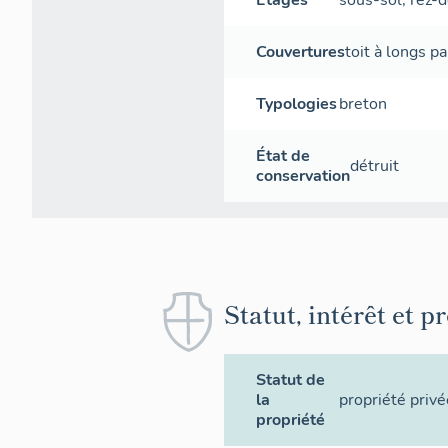
Étages
sous-sol
,
rez-
Couvertures
toit à longs p
Typologies
breton
État de
détruit
conservation
Statut, intérêt et p
Statut de
la
propriété privé
propriété