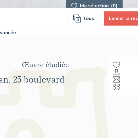
Ma sélection
(0)
Tous
Lancer la re
avancée
Œuvre étudiée
an, 25 boulevard
F