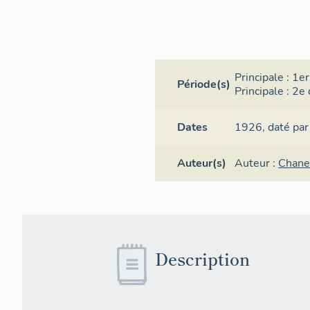
Principale :
1er
Période(s)
Principale :
2e 
Dates
1926,
daté par
Auteur(s)
Auteur :
Chane
Description