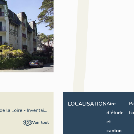
LOCALISATION
Aire
Pa
de la Loire - Inventaire
d'étude
ba
et
Voir tout
canton