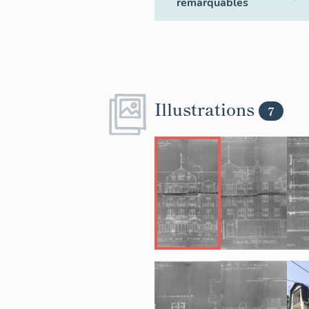
remarquables
Illustrations
7