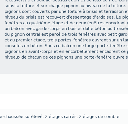
recouverts d'enduit au-dessus et ornés de faux pan-de-boi
sous la toiture et sur chaque pignon au niveau de la toiture. 
pignons sont couverts par une toiture à brisis et terrasson e
niveau du brisis est recouvert d'essentage d'ardoises. Le pi
fenêtres au quatrième étage et de deux fenêtres encadrant 
un balcon avec garde-corps en bois et dalle béton au trois
du pignon central est percé de trois fenêtres avec petit gard
et au premier étage, trois portes-fenêtres ouvrent sur un l
consoles en béton. Sous ce balcon une large porte-fenêtre s
pignons en avant-corps et en encorbellement encadrent ce p
niveaux de chacun de ces pignons une porte-fenêtre ouvre s
de-chaussée surélevé
,
2 étages carrés
,
2 étages de comble