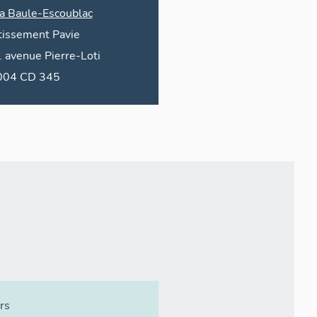
a Baule-Escoublac
tissement Pavie
1
avenue
Pierre-Loti
2004 CD 345
rs