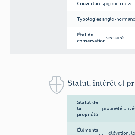
Couvertures
pignon couver
Typologies
anglo-norman
État de
restauré
conservation
Statut, intérêt et p
Statut de
la
propriété privé
propriété
Éléments
élévation
,
l