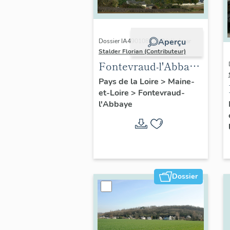
Aperçu
Dossier IA49010822 | Réalisé par
Stalder Florian (Contributeur)
Fontevraud-l'Abbaye
: présentation de la
Pays de la Loire
>
Maine-
et-Loire
>
Fontevraud-
commune
l'Abbaye
Dossier