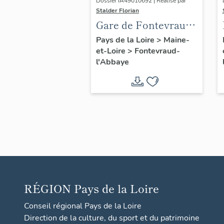
Dossier IA49010692 | Réalisé par
Stalder Florian
Gare de Fontevraud,
actuellement maison
Pays de la Loire
>
Maine-
et-Loire
>
Fontevraud-
dite "Mary Jan", 5
l'Abbaye
avenue des Roches,
Fontevraud-l'Abbaye
RÉGION
Pays de la Loire
Conseil régional Pays de la Loire
Direction de la culture, du sport et du patrimoine