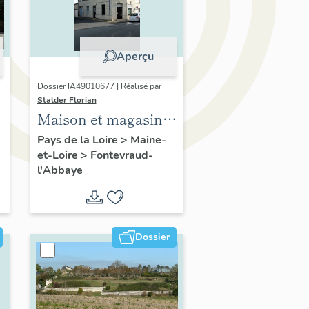
Aperçu
Dossier IA49010677 | Réalisé par
Stalder Florian
Maison et magasin
de commerce, 52 rue
Pays de la Loire
>
Maine-
et-Loire
>
Fontevraud-
Robert-d'Arbrissel,
l'Abbaye
Fontevraud-l'Abbaye
Dossier