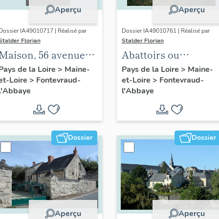
Aperçu
Aperçu
Dossier IA49010717 | Réalisé par
Dossier IA49010761 | Réalisé par
Stalder Florian
Stalder Florian
Maison, 56 avenue
Abattoirs ou
Rochechouart,
Boucherie de
Pays de la Loire
>
Maine-
Pays de la Loire
>
Maine-
et-Loire
>
Fontevraud-
et-Loire
>
Fontevraud-
Fontevraud-l'Abbaye
l'abbaye de
l'Abbaye
l'Abbaye
Fontevraud,
actuellement
maison, 24, rue
Saint-Mainbœuf,
Dossier
Dossier
Fontevraud-l'Abbaye
Aperçu
Aperçu