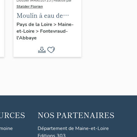
Dossier IA49010725 | Réalisé par
Stalder Florian
Moulin à eau de
Mestré, actuellement
Pays de la Loire
>
Maine-
et-Loire
>
Fontevraud-
maison, Fontevraud-
l'Abbaye
l'Abbaye
URCES
NOS PARTENAIRES
imoine
Département de Maine-et-Loire
Editions 303