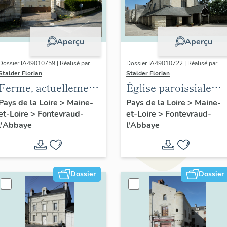
Aperçu
Aperçu
Dossier IA49010759 | Réalisé par
Dossier IA49010722 | Réalisé par
Stalder Florian
Stalder Florian
Ferme, actuellement
Église paroissiale
maisons, 1 rue des
Saint-Michel,
Pays de la Loire
>
Maine-
Pays de la Loire
>
Maine-
et-Loire
>
Fontevraud-
et-Loire
>
Fontevraud-
Coteaux, 30 rue de la
Fontevraud-l'Abbaye
l'Abbaye
l'Abbaye
Socraie, Fontevraud-
l'Abbaye
Dossier
Dossier