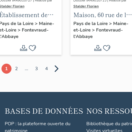
Dossier IA49010727 | Réalisé par
Dossier IA49010715 | Réalisé par
Stalder Florian
Stalder Florian
Établissement de
Maison, 60 rue de la
danse et salle de
Socraie, Fontevraud-
Pays de la Loire
>
Maine-
Pays de la Loire
>
Maine-
et-Loire
>
Fontevraud-
et-Loire
>
Fontevraud-
spectacle
l'Abbaye
l'Abbaye
l'Abbaye
(désaffectée), 66
avenue
Rochechouart,
Fontevraud-l'Abbaye
1
2
...
3
4
BASES DE DONNÉES
NOS RESSO
POP : la plateforme ouverte du
Bibliothèque du patr
patrimoine
Visites virtuelles