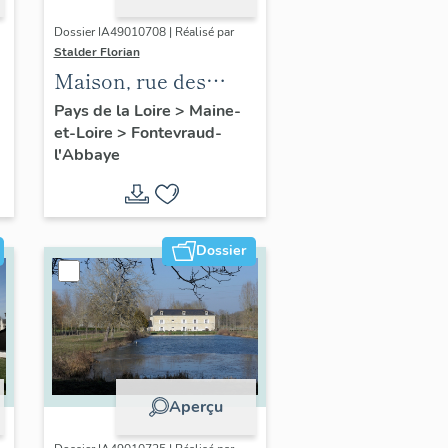
Dossier IA49010708 | Réalisé par
Stalder Florian
Maison, rue des
Potiers, entre le 75 et
Pays de la Loire
>
Maine-
et-Loire
>
Fontevraud-
le 91, Fontevraud-
l'Abbaye
l'Abbaye
Dossier
Aperçu