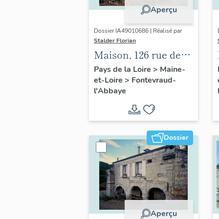
Aperçu
Dossier IA49010686 | Réalisé par
Stalder Florian
Maison, 126 rue des
Perdrielles,
Pays de la Loire
>
Maine-
et-Loire
>
Fontevraud-
Fontevraud-l'Abbaye
l'Abbaye
Dossier
Aperçu