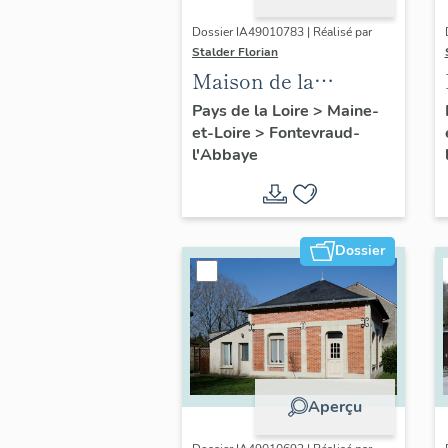
Dossier IA49010783 | Réalisé par
Stalder Florian
Maison de la
Secrétainerie, ou
Pays de la Loire
>
Maine-
et-Loire
>
Fontevraud-
Segrétainerie, 31 rue
l'Abbaye
Saint-Jean-de-l'Habit,
Fontevraud-l'Abbaye
Dossier
Aperçu