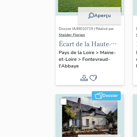
Aperçu
Dossier IA49010719 | Réalisé par
Stalder Florian
Écart de la Haute-
Ânerie ou de la
Pays de la Loire
>
Maine-
et-Loire
>
Fontevraud-
Haute-Rue,
l'Abbaye
Fontevraud-l'Abbaye
Dossier