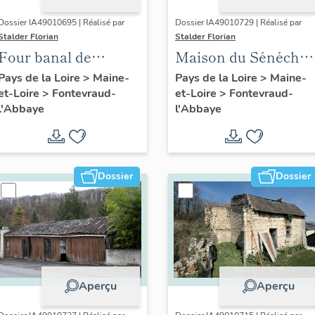
Dossier IA49010695 | Réalisé par
Dossier IA49010729 | Réalisé par
Stalder Florian
Stalder Florian
Four banal de
Maison du Sénéchal,
l'Ânerie, puis ferme
puis hôtel de la
Pays de la Loire
>
Maine-
Pays de la Loire
>
Maine-
et-Loire
>
Fontevraud-
et-Loire
>
Fontevraud-
du Bas-Courty,
Boule-d'Or, puis
l'Abbaye
l'Abbaye
actuellement Le
école, puis maison, 6
Courty, 17 rue de l'
place des Blatiers,
Hermitage,
Fontevraud-l'Abbaye
Fontevraud-l'Abbaye
Dossier
Dossier
Aperçu
Aperçu