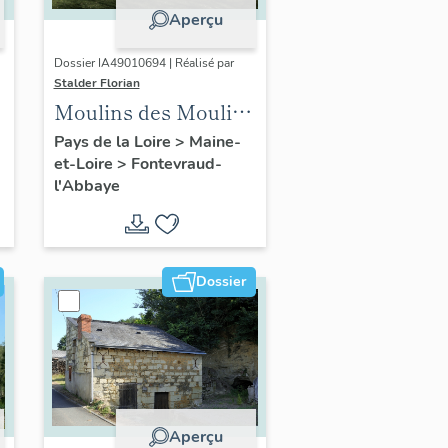
Aperçu
Dossier IA49010694 | Réalisé par
Stalder Florian
Moulins des Moulins
à vent, actuellement
Pays de la Loire
>
Maine-
et-Loire
>
Fontevraud-
maison, 10 chemin
l'Abbaye
des Moulins,
Fontevraud-l'Abbaye
Dossier
Aperçu