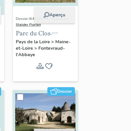
Aperçu
Dossier IA49010784 | Réalisé par
Stalder Florian
Parc du Clos-
Bourbon,
Pays de la Loire
>
Maine-
et-Loire
>
Fontevraud-
Fontevraud-l'Abbaye
l'Abbaye
Dossier