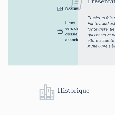
Présenta
Documentation
Plusieurs fois 
Liens
Fontevraud est
vers des
fontevriste, li
dossiers
qui conserve 
associés
allure actuell
XVIIe-XIXe siè
Historique