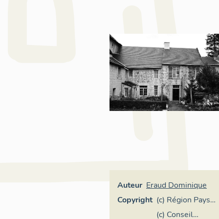
Auteur
Eraud Dominique
Copyright
(c) Région Pays
de la Loire -
(c) Conseil