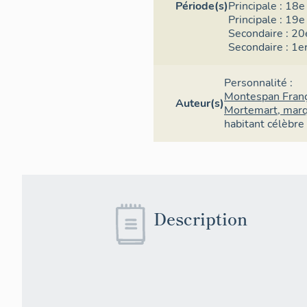
Période(s)
Principale :
18e 
Principale :
19e 
Secondaire :
20e
Secondaire :
1er
Personnalité :
Montespan Franç
Auteur(s)
Mortemart, marq
habitant célèbre
Description