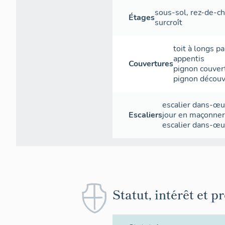
sous-sol
,
rez-de-c
Étages
surcroît
toit à longs p
appentis
Couvertures
pignon couver
pignon découv
escalier dans-œu
Escaliers
jour
en maçonner
escalier dans-œu
Statut, intérêt et p