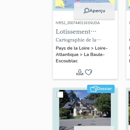
Aperçu
IVR52_20074401161NUDA
Lotissement
concerté des Dunes
Cartographie de la
d'Escoublac
création des lotissements
Pays de la Loire
>
Loire-
Atlantique
>
La Baule-
de la ville de La Baule-
Escoublac
Escoublac.
Dossier