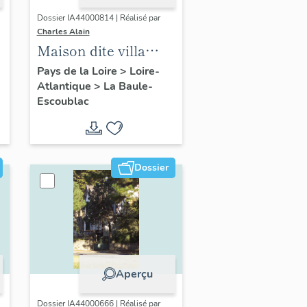
Dossier IA44000814 | Réalisé par
Charles Alain
Maison dite villa
balnéaire Les
Pays de la Loire
>
Loire-
Atlantique
>
La Baule-
Mouettes, puis
Escoublac
Chantecler, 21
avenue de l'Hallali
Dossier
Aperçu
Dossier IA44000666 | Réalisé par