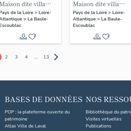
Maison dite villa
Maison dite villa
balnéaire La Grande
balnéaire La
Pays de la Loire
>
Loire-
Pays de la Loire
>
Loire-
Atlantique
>
La Baule-
Atlantique
>
La Baule-
Mare actuellement
Poulido, 25 avenue
Escoublac
Escoublac
immeuble à
Marie-Louise
logements, 24
avenue des Peupliers
2
3
4
...
13
BASES DE DONNÉES
NOS RESSO
POP : la plateforme ouverte du
Bibliothèque du patr
patrimoine
Visites virtuelles
Atlas Ville de Laval
Publications