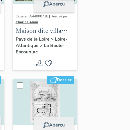
Aperçu
Dossier IA44000728 | Réalisé par
Charles Alain
Maison dite villa
balnéaire Etche
Pays de la Loire
>
Loire-
Atlantique
>
La Baule-
Yette, 11 avenue
Escoublac
Alexandre-Dumas
Dossier
Aperçu