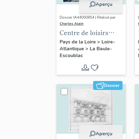
Aperçu
Dossier IA44000854 | Réalisé par
Charles Alain
Centre de loisirs
équestres dit
Pays de la Loire
>
Loire-
Atlantique
>
La Baule-
Manège Dassonville
Escoublac
actuellement
restaurant la
Marcanderie
Dossier
Aperçu