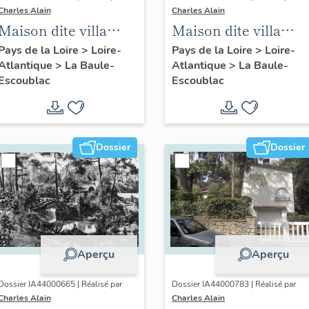
Charles Alain
Charles Alain
Maison dite villa
Maison dite villa
balnéaire La
balnéaire Djali, 19
Pays de la Loire
>
Loire-
Pays de la Loire
>
Loire-
Atlantique
>
La Baule-
Atlantique
>
La Baule-
Ronceray, puis Goët,
avenue Cornil
Escoublac
Escoublac
puis Apy, puis Ker
Ita, 1 avenue Pasteur
Dossier
Dossier
Aperçu
Aperçu
Dossier IA44000665 | Réalisé par
Dossier IA44000783 | Réalisé par
Charles Alain
Charles Alain