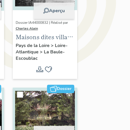
Aperçu
Dossier IA44000832 | Réalisé par
Charles Alain
Maisons dites villas
balnéaires et
Pays de la Loire
>
Loire-
Atlantique
>
La Baule-
immeubles à
Escoublac
logements de la
commune de La
e
Baule-Escoublac
Dossier