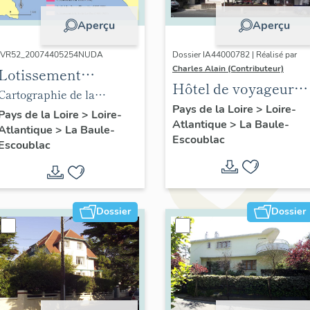
Aperçu
Aperçu
IVR52_20074405254NUDA
Dossier IA44000782 | Réalisé par
Charles Alain (Contributeur)
Lotissement
Hôtel de voyageurs
concerté Pavie
Cartographie de la
Printania, puis
Pays de la Loire
>
Loire-
création des lotissements
Pays de la Loire
>
Loire-
Atlantique
>
La Baule-
Délice Hôtel puis la
Atlantique
>
La Baule-
de la ville de La Baule-
Escoublac
Route de la Soie, 19
Escoublac
Escoublac.
avenue Marie-Louis
Dossier
Dossier