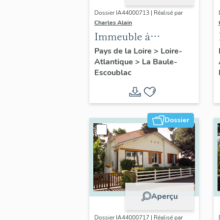
Dossier IA44000713 | Réalisé par
Charles Alain
Immeuble à
logements
Pays de la Loire
>
Loire-
Atlantique
>
La Baule-
L'Oustaou et
Escoublac
magasin de
commerce, 15
avenue Louis-
Lajarrige
Dossier
Aperçu
Dossier IA44000717 | Réalisé par