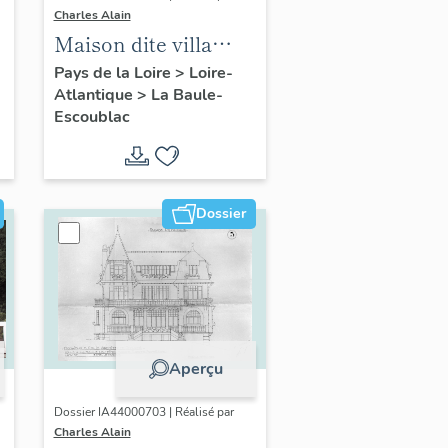
Charles Alain
Maison dite villa
balnéaire L'Alcyon,
Pays de la Loire
>
Loire-
Atlantique
>
La Baule-
25 allée Cavalière
Escoublac
Dossier
Aperçu
Dossier IA44000703 | Réalisé par
Charles Alain