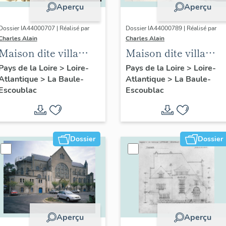
Aperçu
Aperçu
Dossier IA44000707 | Réalisé par
Dossier IA44000789 | Réalisé par
Charles Alain
Charles Alain
Maison dite villa
Maison dite villa
balnéaire Marie
balnéaire l'Atlantide,
Pays de la Loire
>
Loire-
Pays de la Loire
>
Loire-
Atlantique
>
La Baule-
Atlantique
>
La Baule-
Stella, 33 avenue des
2 avenue Bettine
Escoublac
Escoublac
Saphirs
Dossier
Dossier
Aperçu
Aperçu