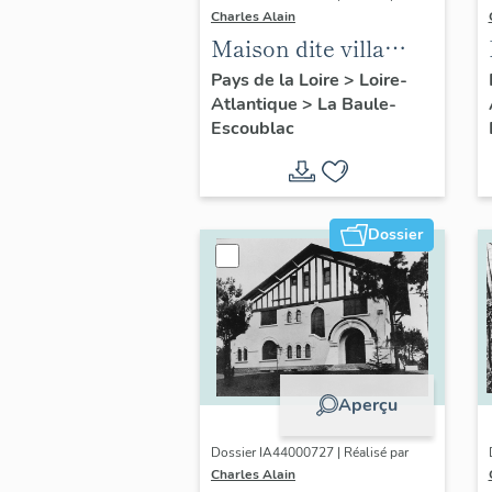
Charles Alain
Maison dite villa
balnéaire Solenea, 4
Pays de la Loire
>
Loire-
Atlantique
>
La Baule-
avenue de Lorraine
Escoublac
Dossier
Aperçu
Dossier IA44000727 | Réalisé par
Charles Alain