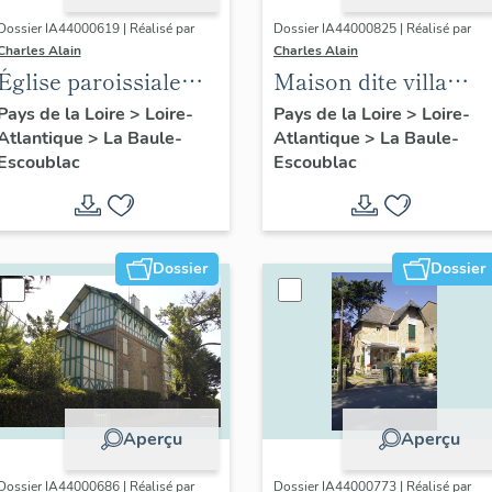
Dossier IA44000619 | Réalisé par
Dossier IA44000825 | Réalisé par
Charles Alain
Charles Alain
Église paroissiale
Maison dite villa
Notre-Dame, place
balnéaire Red-Roof
Pays de la Loire
>
Loire-
Pays de la Loire
>
Loire-
Atlantique
>
La Baule-
Atlantique
>
La Baule-
Notre-Dame
puis Les Ailes, 26
Escoublac
Escoublac
boulevard du
Docteur-René-
Dubois
Dossier
Dossier
Aperçu
Aperçu
Dossier IA44000686 | Réalisé par
Dossier IA44000773 | Réalisé par