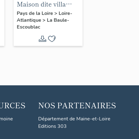
Maison dite villa
balnéaire Manégor,
Pays de la Loire
>
Loire-
Atlantique
>
La Baule-
1 avenue du Parc
Escoublac
URCES
NOS PARTENAIRES
imoine
Département de Maine-et-Loire
Editions 303