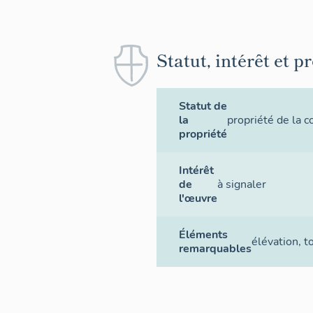
Statut, intérêt et p
Statut de
la
propriété de la
propriété
Intérêt
de
à signaler
l'œuvre
Éléments
élévation
,
t
remarquables