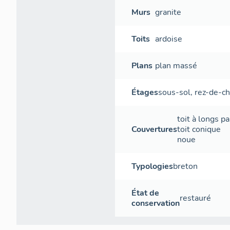
Murs
granite
Toits
ardoise
Plans
plan massé
Étages
sous-sol
,
rez-de-c
toit à longs p
Couvertures
toit conique
noue
Typologies
breton
État de
restauré
conservation