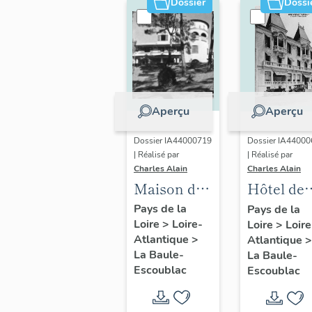
Dossier
Dossi
Lorraine
Aperçu
Aperçu
Dossier IA44000719
Dossier IA4400
| Réalisé par
| Réalisé par
Charles Alain
Charles Alain
Maison dite
Hôtel de
villa
voyageur
Pays de la
Pays de la
Loire
>
Loire-
balnéaire
Loire
>
Loire
dit Hôtel
Atlantique
>
Atlantique
>
La Grande
Adriana, 
La Baule-
La Baule-
Dune, allée
boulevar
Escoublac
Escoublac
de Cérès
Hennecar