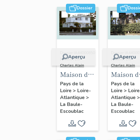
Dossier
Dossi
Dossier IA44000850
Dossier IA4400
Aperçu
Aperçu
| Réalisé par
| Réalisé par
Charles Alain
Charles Alain
Maison dite
Maison di
villa
villa
Pays de la
Pays de la
Loire
>
Loire-
Loire
>
Loire
balnéaire
balnéaire
Atlantique
>
Atlantique
>
Ker
Ker Irène
La Baule-
La Baule-
Martine, 1
27 avenu
Escoublac
Escoublac
avenue du
de la
Berry ; 2
Fauvette
avenue de