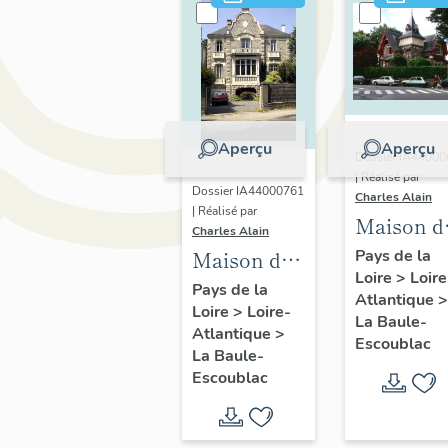
Aperçu
Aperçu
Dossier IA4400
| Réalisé par
Dossier IA44000761
Charles Alain
| Réalisé par
Maison di
Charles Alain
villa
Pays de la
Maison dite
Loire
>
Loire
balnéaire
villa
Pays de la
Atlantique
>
Symbole,
Loire
>
Loire-
balnéaire
La Baule-
Atlantique
>
40 avenu
Fleurs de
Escoublac
La Baule-
Pierre-
Bretagne,
Escoublac
Percée
117 avenue
des Lilas