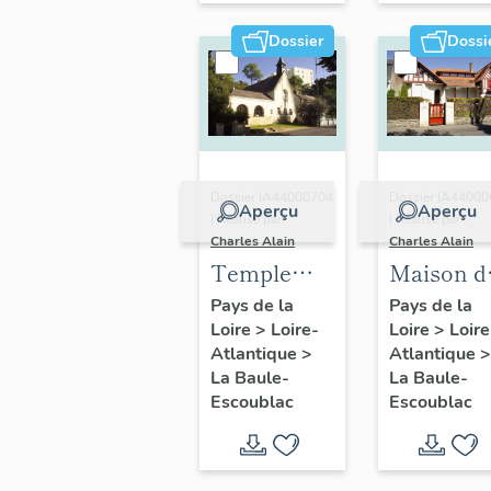
Dossier
Dossi
Dossier IA44000704
Dossier IA4400
Aperçu
Aperçu
| Réalisé par
| Réalisé par
Charles Alain
Charles Alain
Temple
Maison di
protestant,
villa
Pays de la
Pays de la
Loire
>
Loire-
Loire
>
Loire
9 avenue
balnéaire
Atlantique
>
Atlantique
>
Edmond-
Normann
La Baule-
La Baule-
Rostand
21 allée d
Escoublac
Escoublac
la Fauvet