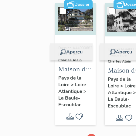
Dossier
Dossi
Dossier IA44000682
Dossier IA4400
Aperçu
Aperçu
| Réalisé par
| Réalisé par
Charles Alain
Charles Alain
Maison dite
Maison di
villa
villa
Pays de la
Pays de la
Loire
>
Loire-
balnéaire
Loire
>
Loire
balnéaire
Atlantique
>
Atlantique
>
Les Cigales
Maïtena, 
La Baule-
La Baule-
actuellement
avenue d
Escoublac
Escoublac
villa à
la Voie-
appartements,
Lactée
27