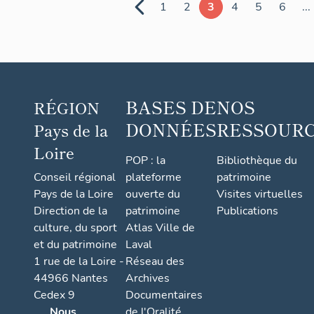
boulevard
1
2
3
4
5
6
...
du Docteur-
René-
Dubois
BASES DE
NOS
RÉGION
DONNÉES
RESSOUR
Pays de la
Loire
POP : la
Bibliothèque du
Conseil régional
plateforme
patrimoine
Pays de la Loire
ouverte du
Visites virtuelles
Direction de la
patrimoine
Publications
culture, du sport
Atlas Ville de
et du patrimoine
Laval
1 rue de la Loire -
Réseau des
44966 Nantes
Archives
Cedex 9
Documentaires
Nous
de l'Oralité