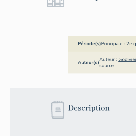
Période(s)
Principale :
2e q
Auteur :
Godivie
Auteur(s)
source
Description