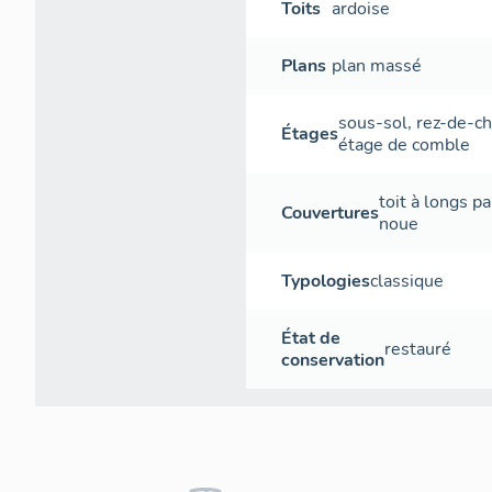
Toits
ardoise
Plans
plan massé
sous-sol
,
rez-de-c
Étages
étage de comble
toit à longs p
Couvertures
noue
Typologies
classique
État de
restauré
conservation