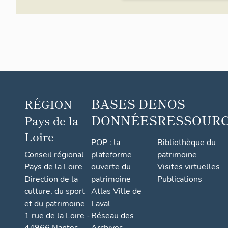
Savenni
sur le 
Concomi
aquarell
BASES DE
NOS
RÉGION
encore 
seconde
DONNÉES
RESSOUR
Pays de la
Savenni
Loire
et figu
POP : la
Bibliothèque du
Régulièr
Conseil régional
plateforme
patrimoine
la Conf
Pays de la Loire
ouverte du
Visites virtuelles
universi
Direction de la
patrimoine
Publications
culture, du sport
Atlas Ville de
Outre u
d'étude
et du patrimoine
Laval
la plup
1 rue de la Loire -
Réseau des
paroiss