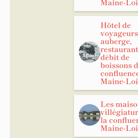
Maine-Loi
Protec
2. Un
Hôtel de
voyageurs
Depuis l
auberge,
Confluen
restaurant
Dès 176
Gemmes-
débit de
"tourism
boissons d
l'Académ
confluenc
leurs co
Maine-Loi
Les maiso
villégiatu
la conflue
Maine-Loi