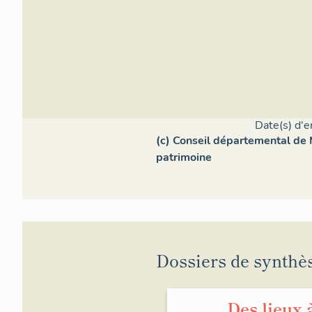
diversi
qu'un h
une org
plus réc
est déjà
On comp
cours d
Monumen
signale
Date(s) d'e
label ré
(c) Conseil départemental de
patrimoine
Comm
Dossiers de synthè
Béhua
Des lieux 
Bouch