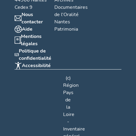
44966 Nantes
Archives
d'archi
Cedex 9
Documentaires
départe
Nous
de l'Oralité
Saint-L
contacter
Nantes
territo
Aide
Patrimonia
Bouchem
Mentions
Nicolas 
légales
noter q
Politique de
travaux
confidentialité
J (Chart
archive
Accessibilité
(c)
Région
Pays
de
la
Loire
-
Inventaire