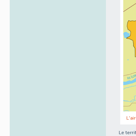
L'ai
Le terr