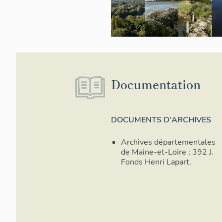
Documentation
Vue d
DOCUMENTS D'ARCHIVES
Les com
Archives départementales
représen
de Maine-et-Loire ; 392 J.
bocagèr
Fonds Henri Lapart.
aussi li
fin de l
carrefou
réalisat
fleuve 
vignes, 