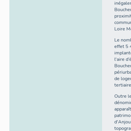
inégale
Bouchem
proximi
commune
Loire M
Le nomb
effet 5
implant
l'aire d
Bouche
périurb
de loge
tertiair
Outre le
dénomin
apparaî
patrimon
d'Anjou,
topogra