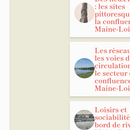
: les sites
pittoresqu
Denée
la conflue
Maine-Loi
Sainte
Gemme
Les réseau
Loire
les voies 
circulatio
le secteur 
Saint-
confluenc
la-Cro
Maine-Loi
Savenn
Loisirs et
sociabilit
Total
bord de ri