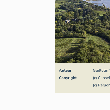
Auteur
Guillotin
Copyright
(c) Conse
Conserva
(c) Régio