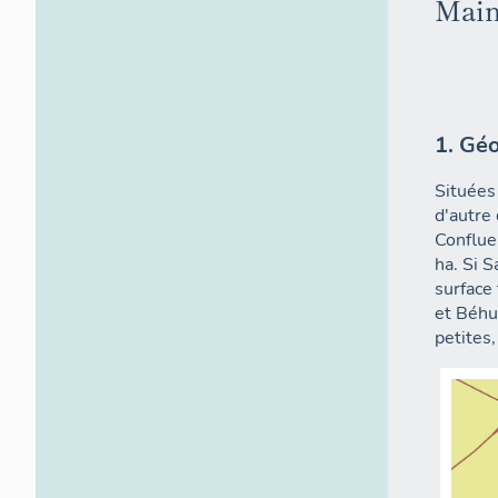
Main
1. Gé
Situées 
d'autre 
Conflue
ha. Si 
surface 
et Béhu
petites