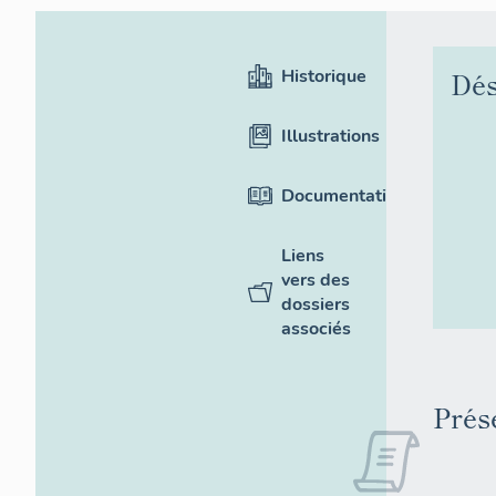
Historique
Dés
Illustrations
Documentation
Liens
vers des
dossiers
associés
Prése