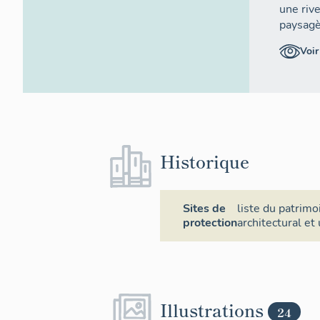
une riv
paysagè
rives.
Voir
Historique
Sites de
liste du patrim
protection
architectural et
La co
Illustrations
24