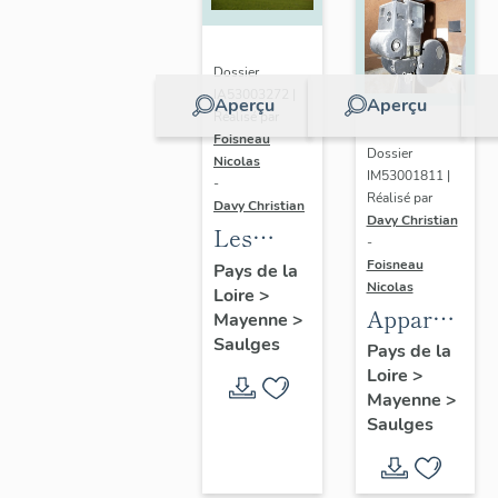
Dossier
IA53003272 |
Aperçu
Aperçu
Réalisé par
Foisneau
Dossier
Nicolas
IM53001811 |
-
Réalisé par
Davy Christian
Davy Christian
Les
-
écarts de
Foisneau
Pays de la
Nicolas
Loire
>
la
Appareil
Mayenne
>
commune
Saulges
de
Pays de la
de
Loire
>
projection
Saulges
Mayenne
>
n° 2 -
Saulges
salle de
spectacle