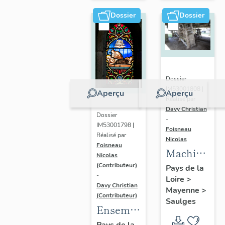
le
Grillon,
Dossier
Dossier
7 rue des
Deux-
Églises,
Saulges
Dossier
IM53001808 |
Aperçu
Aperçu
Réalisé par
Davy Christian
Dossier
-
IM53001798 |
Foisneau
Réalisé par
Nicolas
Foisneau
Machine
Nicolas
à
(Contributeur)
Pays de la
-
Loire
>
égrener :
Davy Christian
Mayenne
>
batteuse
(Contributeur)
Saulges
- les
Ensemble
Bois,
de 2
Pays de la