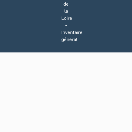
de
la
Loire
-
Inventaire
général