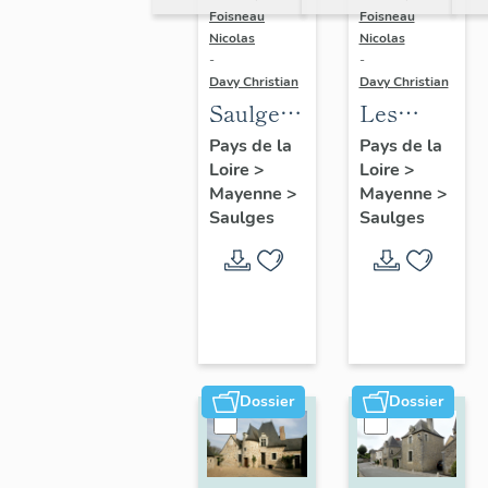
Foisneau
Foisneau
Nicolas
Nicolas
-
-
Davy Christian
Davy Christian
Saulges :
Les
présentation
fermes
Pays de la
Pays de la
Loire
>
Loire
>
de la
de la
Mayenne
>
Mayenne
>
commune
commune
Saulges
Saulges
de
Saulges
Dossier
Dossier