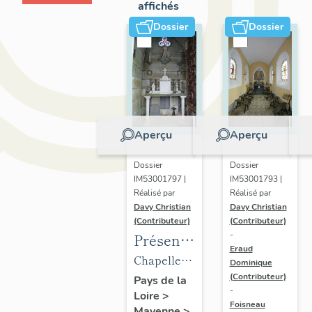
affichés
Dossier
Dossier
Aperçu
Aperçu
Dossier
Dossier
IM53001797 |
IM53001793 |
Réalisé par
Réalisé par
Davy Christian
Davy Christian
(Contributeur)
(Contributeur)
-
Présentation
Eraud
du
Chapelle
Dominique
mobilier
(Contributeur)
funéraire
Pays de la
-
Loire
>
de la
de la
Foisneau
Mayenne
>