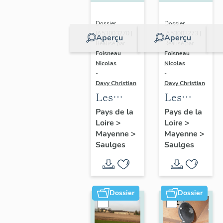
Dossier
Dossier
IA53003270 |
IA53003273 |
Aperçu
Aperçu
Réalisé par
Réalisé par
Foisneau
Foisneau
Nicolas
Nicolas
-
-
Davy Christian
Davy Christian
Les
Les
châteaux,
maisons
Pays de la
Pays de la
Loire
>
Loire
>
manoirs
de la
Mayenne
>
Mayenne
>
et
commune
Saulges
Saulges
mottes
de
de la
Saulges
commune
de
Dossier
Dossier
Saulges