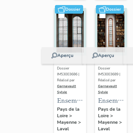
verrier" :
Auguste
Dossier
Dossier
présentation
Alleaume
de l'aire
d'étude
Aperçu
Aperçu
Dossier
Dossier
IM53003686 |
IM53003689 |
Réalisé par
Réalisé par
Garnavault
Garnavault
Sylvie
Sylvie
Ensemble
Ensemble
de 18
de 8
Pays de la
Pays de la
Loire
>
Loire
>
verrières
verrières
Mayenne
>
Mayenne
>
géométriques
en
Laval
Laval