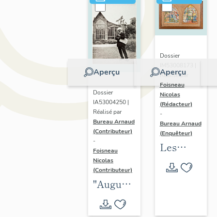
Dossier
IM53008173 |
Aperçu
Aperçu
Réalisé par
Foisneau
Dossier
Nicolas
IA53004250 |
(Rédacteur)
Réalisé par
-
Bureau Arnaud
Bureau Arnaud
(Contributeur)
(Enquêteur)
-
Les
Foisneau
verrières
Nicolas
(Contributeur)
du
"Auguste
peintre-
Alleaume
verrier
peintre-
lavallois