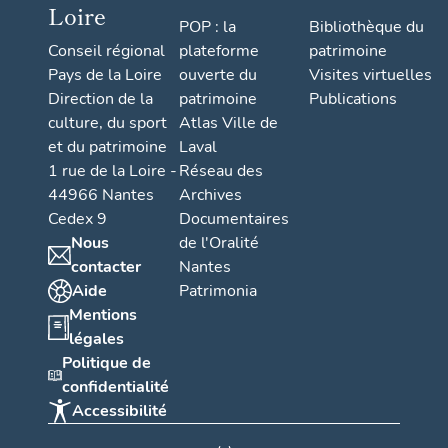
Loire
POP : la
Bibliothèque du
Conseil régional
plateforme
patrimoine
Pays de la Loire
ouverte du
Visites virtuelles
Direction de la
patrimoine
Publications
culture, du sport
Atlas Ville de
et du patrimoine
Laval
1 rue de la Loire -
Réseau des
44966 Nantes
Archives
Cedex 9
Documentaires
Nous
de l'Oralité
contacter
Nantes
Aide
Patrimonia
Mentions
légales
Politique de
confidentialité
Accessibilité