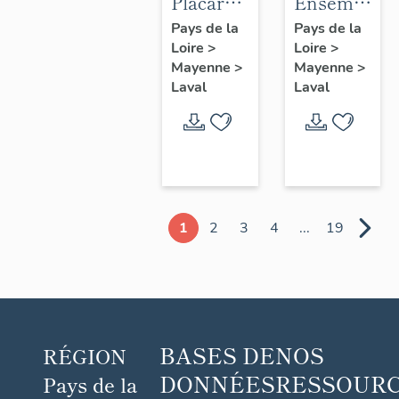
Placard-
Ensemble
bibliothèque,
de 4
Pays de la
Pays de la
Loire
>
Loire
>
hôtel
verrières
Mayenne
>
Mayenne
>
Farcy de
décoratives
Laval
Laval
Pontfarcy,
(baies 3
25 rue du
à 6),
Douanier-
église
Rousseau,
abbatiale,
Laval
couvent
de
1
2
3
4
...
19
trappistines
Laval
BASES DE
NOS
RÉGION
DONNÉES
RESSOUR
Pays de la