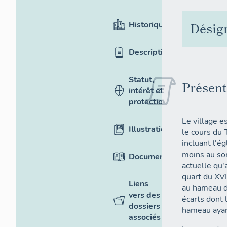
Historique
Désig
Description
Statut,
Présent
intérêt et
protection
Le village e
Illustrations
le cours du T
incluant l'ég
moins au so
Documentation
actuelle qu'
quart du XVI
Liens
au hameau d
vers des
écarts dont 
dossiers
hameau ayan
associés