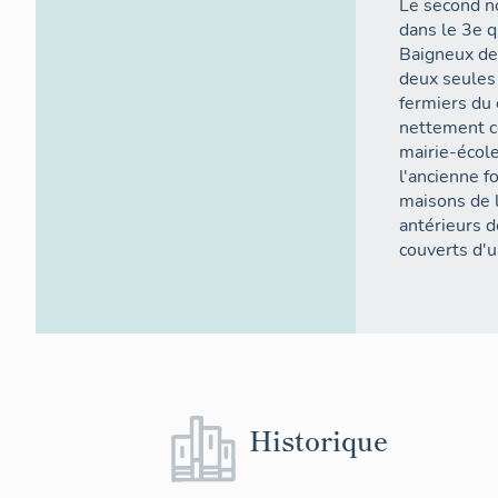
Le second no
dans le 3e q
Baigneux de 
deux seules 
fermiers du 
nettement ce
mairie-école
l'ancienne f
maisons de l
antérieurs d
couverts d'u
Historique