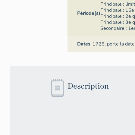
Principale :
limi
Principale :
16e 
Période(s)
Principale :
2e q
Principale :
3e q
Secondaire :
1er
Dates
1728,
porte la date
Description