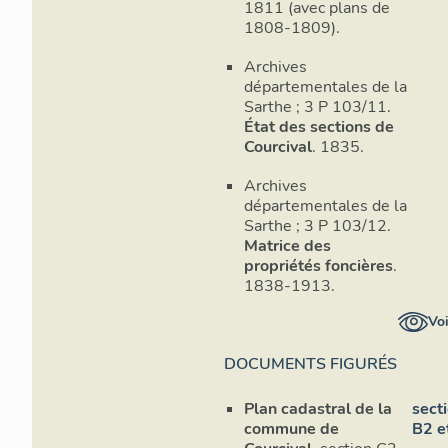
1811 (avec plans de
1808-1809).
Archives
départementales de la
Sarthe ; 3 P 103/11.
État des sections de
Courcival
. 1835.
Archives
départementales de la
Sarthe ; 3 P 103/12.
Matrice des
propriétés foncières
.
1838-1913.
Voi
DOCUMENTS FIGURÉS
Plan cadastral de la
sect
commune de
B2 e