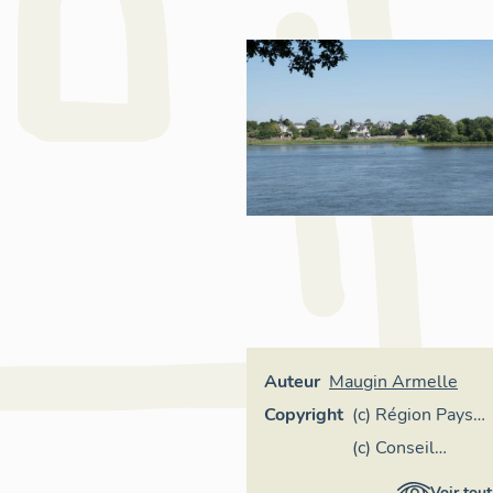
Auteur
Maugin Armelle
Copyright
(c) Région Pays
de la Loire -
(c) Conseil
Inventaire
départemental
Voir tout