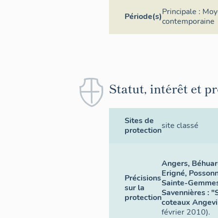
Principale :
Moy
Période(s)
contemporaine
Statut, intérêt et p
Sites de
site classé
protection
Angers, Béhuar
Erigné, Possonn
Précisions
Sainte-Gemmes-
sur la
Savennières : "
protection
coteaux Angev
février 2010).