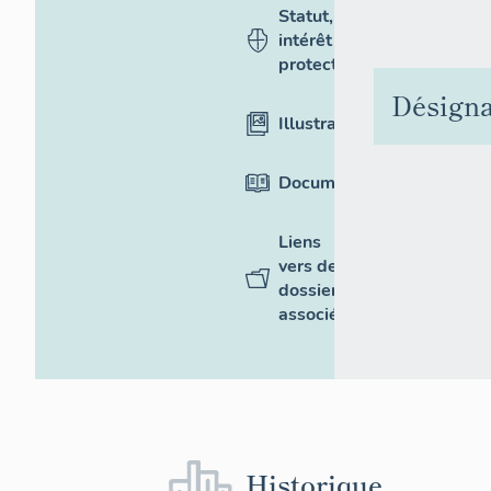
Statut,
intérêt et
protection
Désigna
Illustrations
Documentation
Liens
vers des
dossiers
associés
Historique