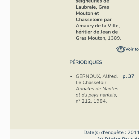
seigneuries de
Laubraie, Gras
Mouton et
Chasseloire par
Amaury de la Ville,
héritier de Jean de
Gras Mouton,
1389.
Voir to
PÉRIODIQUES
GERNOUX, Alfred.
p. 37
Le Chasseloir.
Annales de Nantes
et du pays nantais,
n° 212, 1984.
Date(s) d'enquête : 2011