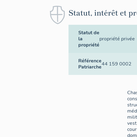
Statut, intérêt et p
Statut de
la
propriété privée
propriété
Référence
44 159 0002
Patriarche
Chas
cons
stru
méd
mili
vest
cour
domi