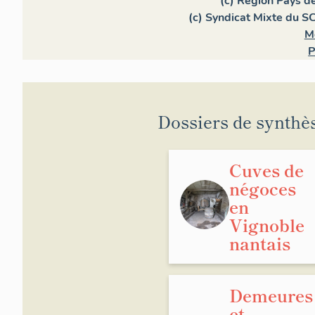
(c) Région Pays de
(c) Syndicat Mixte du S
M
P
Dossiers de synthè
Cuves de
négoces
en
Vignoble
nantais
Demeures
et