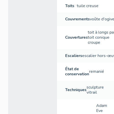
Toits
tuile creuse
Couvrements
voûte d'ogiv
toit à longs p
Couvertures
toit conique
croupe
Escaliers
escalier hors-œu
État de
remanié
conservation
sculpture
Techniques
vitrail
Adam
Eve