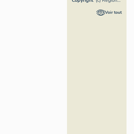
Copyright
(c) Région
Pays de la
Voir tout
Loire -
Inventaire
général