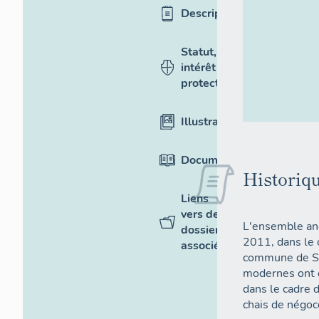
Description
Statut,
intérêt et
protection
Illustrations
Documentation
Historiqu
Liens
vers des
L'ensemble anc
dossiers
2011, dans le 
associés
commune de Sa
modernes ont 
dans le cadre 
chais de négoc