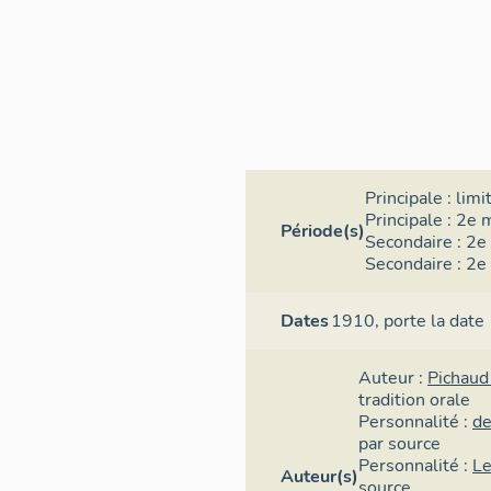
Principale :
limi
Principale :
2e m
Période(s)
Secondaire :
2e 
Secondaire :
2e 
Dates
1910,
porte la date
Auteur :
Pichaud
tradition orale
Personnalité :
de
par source
Personnalité :
Le
Auteur(s)
source