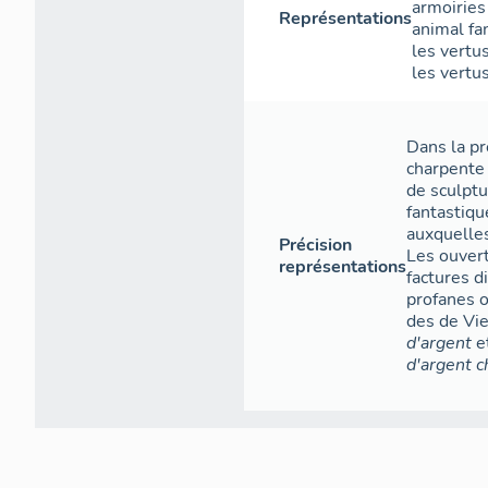
armoiries
Représentations
animal fa
les vertu
les vertu
Dans la pr
charpente 
de sculptu
fantastiqu
auxquelles
Précision
Les ouvert
représentations
factures di
profanes o
des de Vi
d'argent
e
d'argent c