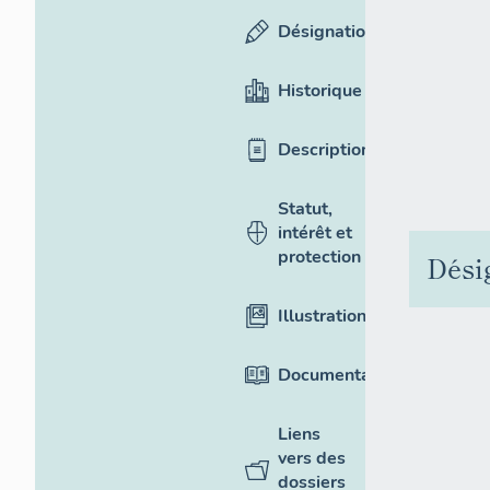
Désignation
Historique
Description
Statut,
intérêt et
protection
Dési
Illustrations
Documentation
Liens
vers des
dossiers