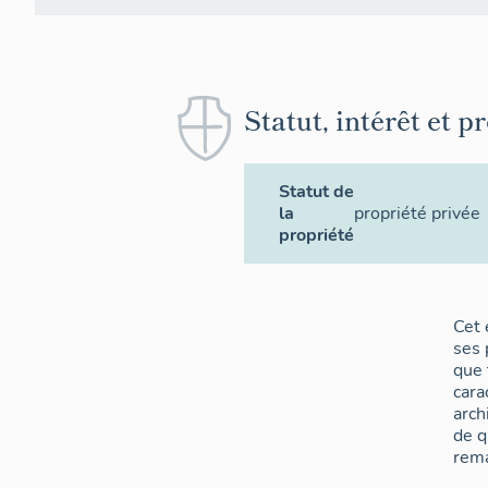
Statut, intérêt et p
Statut de
la
propriété privée
propriété
Cet 
ses 
que t
cara
arch
de qu
rema