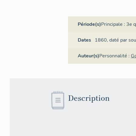
Période(s)
Principale :
3e q
Dates
1860,
daté par so
Auteur(s)
Personnalité :
G
Description