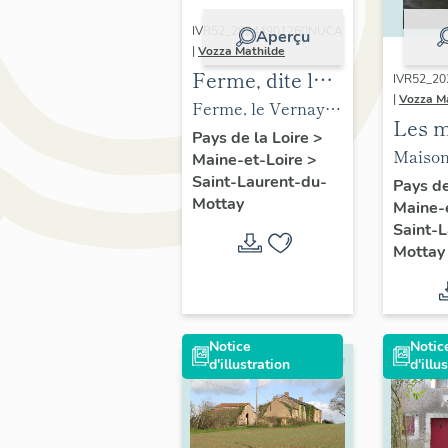
IVR52_20244901260NUCA
Aperçu
|
Vozza Mathilde
Ferme, dite le
IVR52_2
|
Vozza M
Vernay
Ferme, le Vernay,
Les m
Saint-Laurent-du-
Pays de la Loire
>
les f
Maison,
Maine-et-Loire
>
Mottay.
Saint
Saint-Laurent-du-
Mare, S
Pays de
Mottay
Maine-
du-Mo
Lauren
Saint-
Mottay
Notice
Notic
d'illustration
d'illu