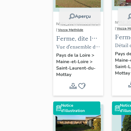
Aperçu
IVR52_2
IVR52_20244901221NUCA
|
Vozza M
|
Vozza Mathilde
Ferme
Ferme, dite la
Nigau
Détail 
Ménardière
Vue d'ensemble de
nord, f
Pays de
la ferme de la
Pays de la Loire
>
Maine-
Nigaudi
Maine-et-Loire
>
Ménardière, Saint-
Saint-
Saint-Laurent-du-
Lauren
Laurent-du-Mottay.
Mottay
Mottay
Notice
Notic
d'illustration
d'illu