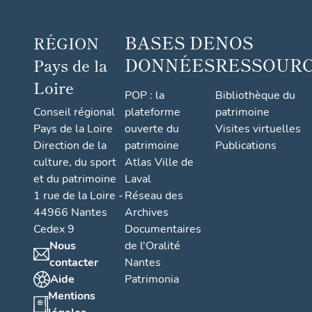
BASES DE
NOS
RÉGION
DONNÉES
RESSOUR
Pays de la
Loire
POP : la
Bibliothèque du
Conseil régional
plateforme
patrimoine
Pays de la Loire
ouverte du
Visites virtuelles
Direction de la
patrimoine
Publications
culture, du sport
Atlas Ville de
et du patrimoine
Laval
1 rue de la Loire -
Réseau des
44966 Nantes
Archives
Cedex 9
Documentaires
Nous
de l'Oralité
contacter
Nantes
Aide
Patrimonia
Mentions