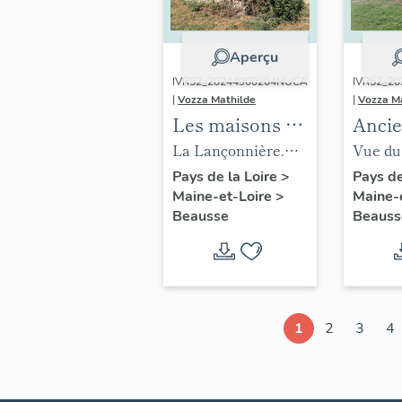
Aperçu
IVR52_20244900204NUCA
IVR52_2
|
Vozza Mathilde
|
Vozza M
Les maisons et
Ancie
les fermes de la
à fari
La Lançonnière.
Vue du
commune de
ferme
Ferme, 3e quart 19e
agricol
Pays de la Loire
>
Pays de
Maine-et-Loire
>
Maine-
Beausse
l'Épi
siècle.
Beausse
Beauss
1
2
3
4