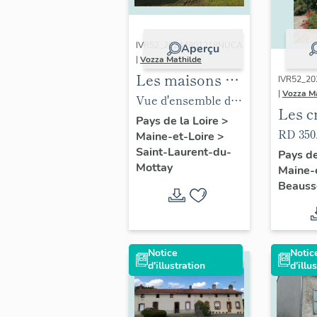
IVR52_20244901218NUCA
Aperçu
|
Vozza Mathilde
Les maisons et
IVR52_2
|
Vozza M
les fermes de
Vue d'ensemble des
Les c
Saint-Laurent-
parties agricoles de
Pays de la Loire
>
monu
RD 350.
Maine-et-Loire
>
du-Mottay
la ferme de la
de l
Saint-Laurent-du-
monume
Pays de
Bizerie, Saint-
Mottay
Maine-
de Be
croix d
Laurent-du-Mottay.
Beauss
quart 20
Notice
Notic
d'illustration
d'illu