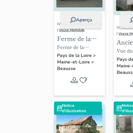
Aperçu
IVR52_20244901176NUCA
IVR52_2
|
Vozza Mathilde
|
Vozza M
Ferme de la
Ancie
Challière
Ferme de la
à fari
Vue du 
Challière. Vue des
Pays de la Loire
>
ferme
Pays de
Maine-et-Loire
>
logis.
Maine-
l'Épi
Beausse
Beauss
Notice
Notic
d'illustration
d'illu