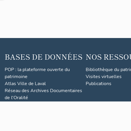
BASES DE DONNÉES
NOS RESSO
POP : la plateforme ouverte du
Bibliothèque du patr
patrimoine
Visites virtuelles
Atlas Ville de Laval
Publications
Réseau des Archives Documentaires
de l'Oralité
Nantes Patrimonia
(c) Région Pays de la Loire - Inventaire général