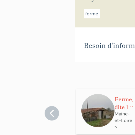
ferme
Besoin d'informa
Ferme,
dite le
Verna
Maine-
et-Loire
y
>
Saint-