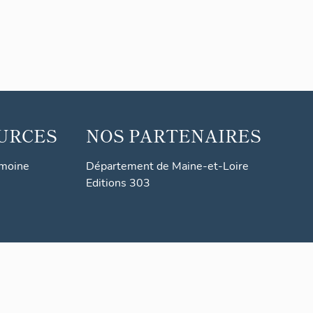
URCES
NOS PARTENAIRES
imoine
Département de Maine-et-Loire
Editions 303