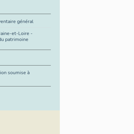
ventaire général
aine-et-Loire -
du patrimoine
tion soumise à