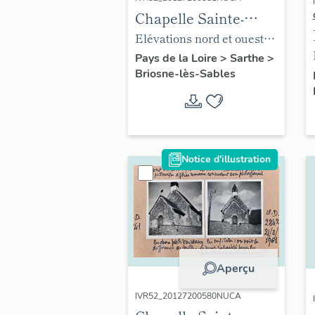
Chapelle Sainte-
Anne
Elévations nord et ouest
en 1961.
Pays de la Loire
>
Sarthe
>
Briosne-lès-Sables
Notice d'illustration
Aperçu
IVR52_20127200580NUCA