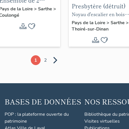
Ensemble de 2
Presbytère (détruit)
retables : de la
Pays de la Loire
>
Sarthe
>
Noyau d'escalier en bois,
Coulongé
Vierge et de saint
dessiné par Paul
Pays de la Loire
>
Sarthe
>
Sébastien
Thoiré-sur-Dinan
Coordonnier en 1945 (AD,
Sarthe).
1
2
BASES DE DONNÉES
NOS RESSO
POP : la plateforme ouverte du
Bibliothèque du patr
patrimoine
Visites virtuelles
Atlas Ville de Laval
Publications