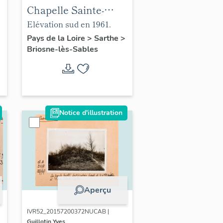
Chapelle Sainte-
Anne
Elévation sud en 1961.
Pays de la Loire
>
Sarthe
>
Briosne-lès-Sables
Notice d'illustration
Aperçu
IVR52_20157200372NUCAB |
Guillotin Yves