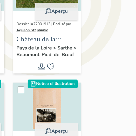
Aperçu
Dossier IA72001913 | Réalisé par
Aquilon Stéphanie
Château de la
Couetterie
Pays de la Loire
>
Sarthe
>
Beaumont-Pied-de-Bœuf
Notice d'illustration
Aperçu