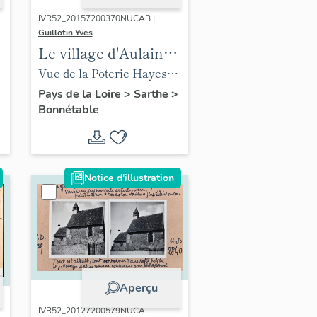
IVR52_20157200370NUCAB |
Guillotin Yves
Le village d'Aulaines
à Bonnétable.
Vue de la Poterie Hayes
en 1931, actuellement
Pays de la Loire
>
Sarthe
>
Bonnétable
maison 121, avenue de la
Forêt ?
Notice d'illustration
Aperçu
IVR52_20127200579NUCA