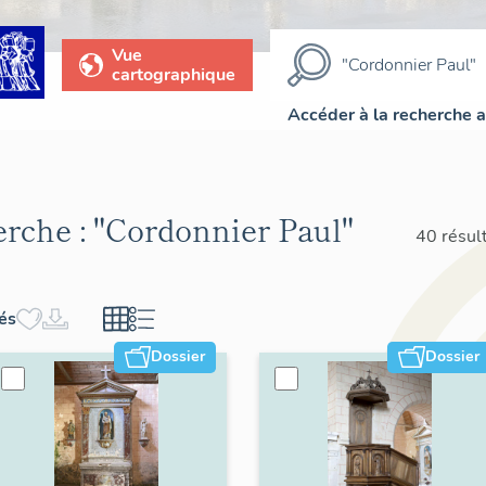
Vue
cartographique
Accéder à la recherche 
erche :
"Cordonnier Paul"
40 résul
hés
Dossier
Dossier