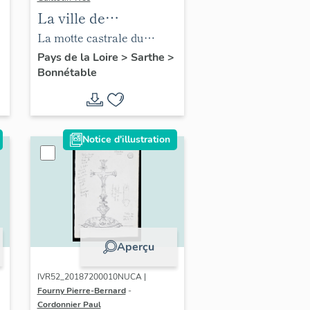
La ville de
Bonnétable
La motte castrale du
côteau sud de la ville, vue
Pays de la Loire
>
Sarthe
>
Bonnétable
en 1947.
Notice d'illustration
Aperçu
IVR52_20187200010NUCA |
Fourny Pierre-Bernard
-
Cordonnier Paul