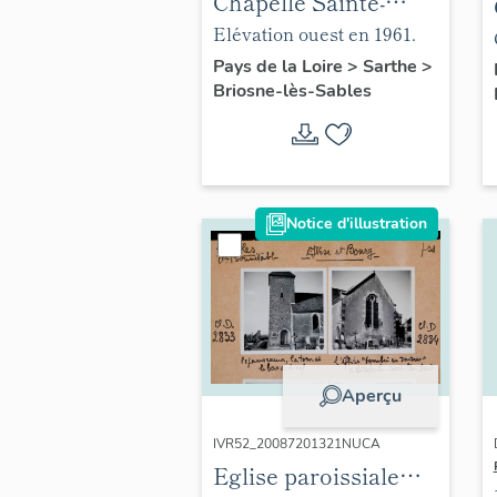
Chapelle Sainte-
Anne
Elévation ouest en 1961.
Pays de la Loire
>
Sarthe
>
Briosne-lès-Sables
Notice d'illustration
Aperçu
IVR52_20087201321NUCA
Eglise paroissiale