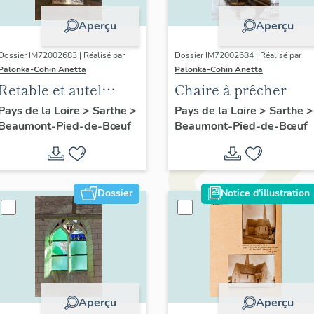
Aperçu
Aperçu
Dossier IM72002683 | Réalisé par
Dossier IM72002684 | Réalisé par
Palonka-Cohin Anetta
Palonka-Cohin Anetta
Retable et autel
Chaire à prêcher
secondaire n° 2 de
Pays de la Loire
>
Sarthe
>
Pays de la Loire
>
Sarthe
>
Beaumont-Pied-de-Bœuf
Beaumont-Pied-de-Bœuf
saint Joseph
Dossier
Notice d'illustration
Aperçu
Aperçu