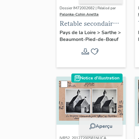
Dossier IM72002682 | Réalisé par
Palonka-Cohin Anetta
Retable secondaire
n° 1 de la Vierge
Pays de la Loire
>
Sarthe
>
Beaumont-Pied-de-Bœuf
Notice d'illustration
Aperçu
IVR52_20127200581NUCA