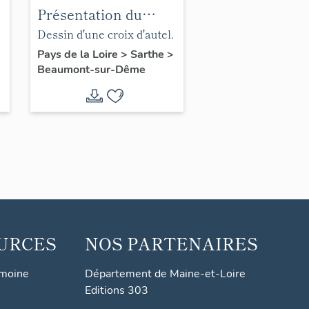
Présentation du
mobilier de l'église
Dessin d'une croix d'autel.
paroissiale Saint-
Pays de la Loire
>
Sarthe
>
Beaumont-sur-Dême
Pierre-et-Saint-Paul
de Beaumont-sur-
Dême
URCES
NOS PARTENAIRES
imoine
Département de Maine-et-Loire
Editions 303