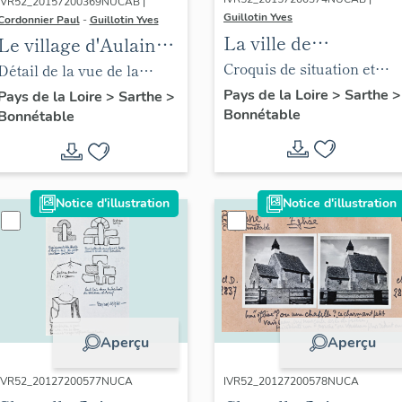
IVR52_20157200369NUCAB |
Guillotin Yves
Cordonnier Paul
-
Guillotin Yves
La ville de
Le village d'Aulaines
Bonnétable
à Bonnétable.
Croquis de situation et
Détail de la vue de la
plan au sol de la motte
poterie Hayes en 1931.
Pays de la Loire
>
Sarthe
>
Pays de la Loire
>
Sarthe
>
Bonnétable
Bonnétable
castrale du côteau sud de
la ville.
Notice d'illustration
Notice d'illustration
Aperçu
Aperçu
IVR52_20127200577NUCA
IVR52_20127200578NUCA