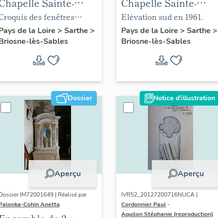
Chapelle Sainte-
Chapelle Sainte-
Anne
Anne
Croquis des fenêtres
Elévation sud en 1961.
romanes et du bénitier et
Pays de la Loire
>
Sarthe
>
Pays de la Loire
>
Sarthe
>
Briosne-lès-Sables
Briosne-lès-Sables
profil du lambris de
couvrement, 1961.
Dossier
Notice d'illustration
Aperçu
Aperçu
Dossier IM72001649 | Réalisé par
IVR52_20127200716NUCA |
Palonka-Cohin Anetta
Cordonnier Paul
-
Aquilon Stéphanie (reproduction)