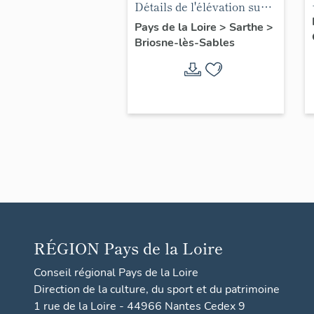
Saint-Denis de
Détails de l'élévation sud
Sables
en 1961.
Pays de la Loire
>
Sarthe
>
Briosne-lès-Sables
RÉGION
Pays de la Loire
Conseil régional Pays de la Loire
Direction de la culture, du sport et du patrimoine
1 rue de la Loire - 44966 Nantes Cedex 9