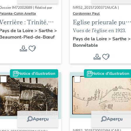
Dossier IM72002689 | Réalisé par
IVR52_20157200371NUCA |
Palonka-Cohin Anetta
Cordonnier Paul
Verrière : Trinité,
Eglise prieurale puis
Vierge de Pitié
paroissiale Notre-
Vues de l'église en 1923.
Pays de la Loire
>
Sarthe
>
Beaumont-Pied-de-Bœuf
Dame d'Aulaines
Pays de la Loire
>
Sarthe
>
Bonnétable
Notice d'illustration
Notice d'illustration
Aperçu
Aperçu
IVR52_20157200374NUCAB |