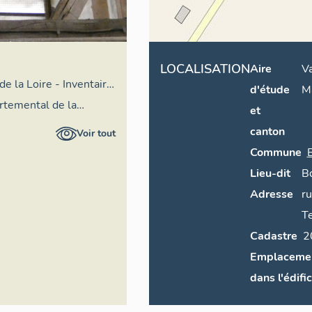
LOCALISATION
Aire
Va
de la Loire - Inventaire
d'étude
Ma
artemental de la
et
canton
Voir tout
Commune
Lieu-dit
B
Adresse
ru
T
Cadastre
Emplaceme
dans l'édifi