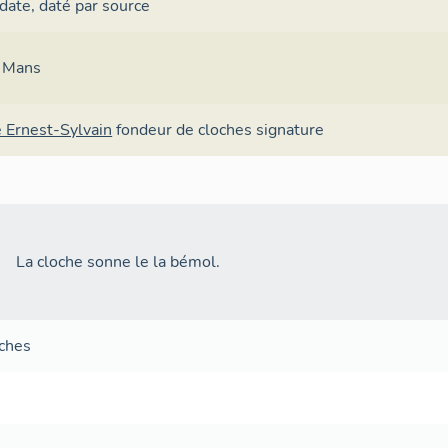
 date
,
daté par source
 Mans
 Ernest-Sylvain
fondeur de cloches
signature
La cloche sonne le la bémol.
oches