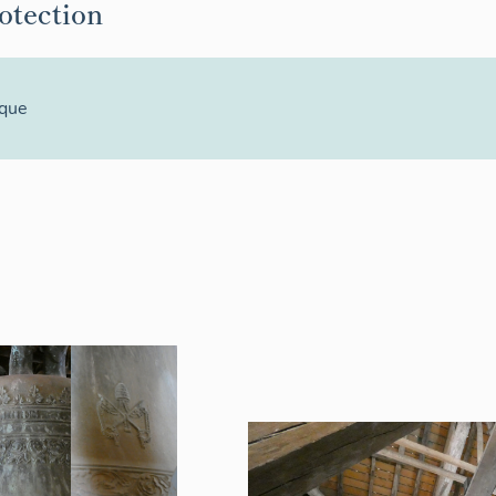
rotection
ique