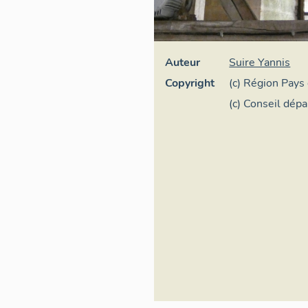
Auteur
Suire Yannis
Copyright
(c) Région Pays 
général
(c) Conseil dép
Vendée