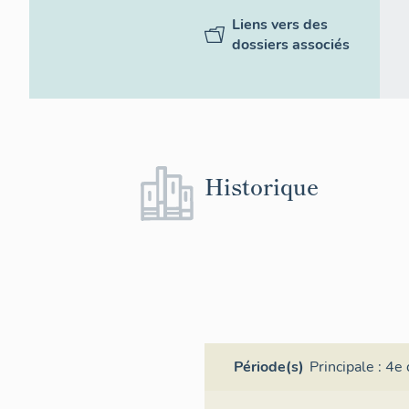
Liens vers des
dossiers associés
Historique
Période(s)
Principale :
4e 