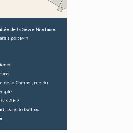
llée de la Sèvre Niortaise,
rais poitevin
Benet
ourg
e de la
Combe
,
rue du
emple
2023 AE 2
nt
Dans le beffroi.
ce