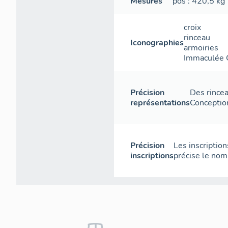
Mesures
pds
: 420,5
kg
croix
rinceau
Iconographies
armoiries
Immaculée 
Précision
Des rincea
représentations
Conception
Précision
Les inscription
inscriptions
précise le nom