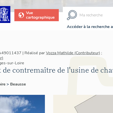
Vue
cartographique
Accéder à la recherche 
IA49011437 | Réalisé par
Vozza Mathilde (Contributeur)
;
r)
ges-sur-Loire
de contremaître de l'usine de ch
oire
>
Beausse