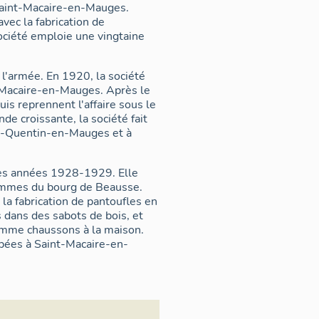
 Saint-Macaire-en-Mauges.
avec la fabrication de
société emploie une vingtaine
 l'armée. En 1920, la société
t-Macaire-en-Mauges. Après le
is reprennent l'affaire sous le
e croissante, la société fait
nt-Quentin-en-Mauges et à
les années 1928-1929. Elle
femmes du bourg de Beausse.
 la fabrication de pantoufles en
 dans des sabots de bois, et
comme chaussons à la maison.
pées à Saint-Macaire-en-
rilles. L'usine de Beausse
d'activité. Peu de sources
e dont ne subsiste aujourd’hui
ents de fabrication, au nord,