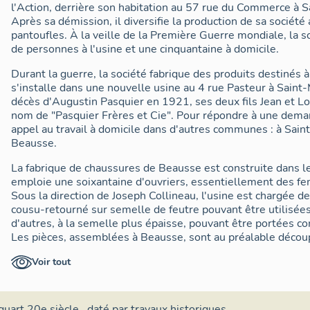
l'Action, derrière son habitation au 57 rue du Commerce à
Après sa démission, il diversifie la production de sa société 
pantoufles. À la veille de la Première Guerre mondiale, la 
de personnes à l'usine et une cinquantaine à domicile.
Durant la guerre, la société fabrique des produits destinés à
s'installe dans une nouvelle usine au 4 rue Pasteur à Sain
décès d'Augustin Pasquier en 1921, ses deux fils Jean et Lou
nom de "Pasquier Frères et Cie". Pour répondre à une demand
appel au travail à domicile dans d'autres communes : à Sai
Beausse.
La fabrique de chaussures de Beausse est construite dans 
emploie une soixantaine d'ouvriers, essentiellement des 
Sous la direction de Joseph Collineau, l'usine est chargée de
cousu-retourné sur semelle de feutre pouvant être utilisées
d'autres, à la semelle plus épaisse, pouvant être portées 
Les pièces, assemblées à Beausse, sont au préalable décou
Mauges. La saison d'été est dévolue à la confection d’espad
Voir tout
ferme définitivement en 1959 après une trentaine d'années 
d'archives sont conservées sur cet établissement secondair
que le logement du contremaître Joseph Collineau. Les bâtim
ont disparu et ont été remplacés par un garage automobile.
quart 20e siècle
,
daté par travaux historiques