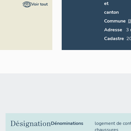
et
Voir tout
canton
Commune
B
Adresse
3
Cadastre
Désignation
Dénominations
logement de con
chaussures