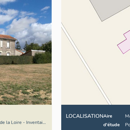
LOCALISATION
Aire
Ma
de la Loire - Inventaire
d'étude
P