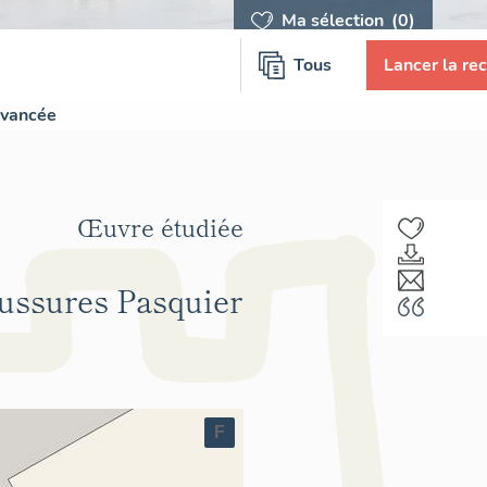
Ma sélection
(0)
Tous
Lancer la re
avancée
Œuvre étudiée
aussures Pasquier
F