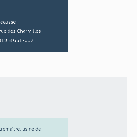
eausse
rue des
Charmilles
2019 B 651-652
tremaître
,
usine de