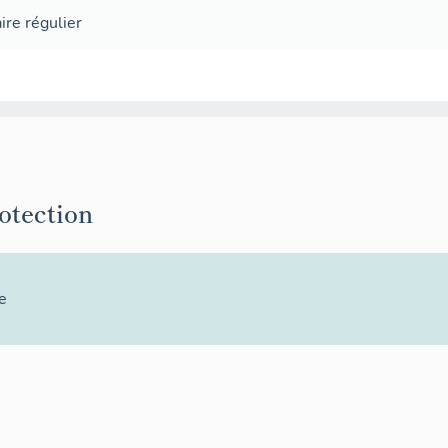
ire régulier
rotection
e