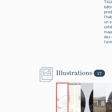
Till
bâti
prod
l'ha
un 
cohé
maje
des 
l'en
Illustrations
17