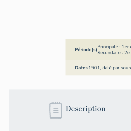
Principale :
1er 
Période(s)
Secondaire :
2e 
Dates
1901,
daté par sour
Description