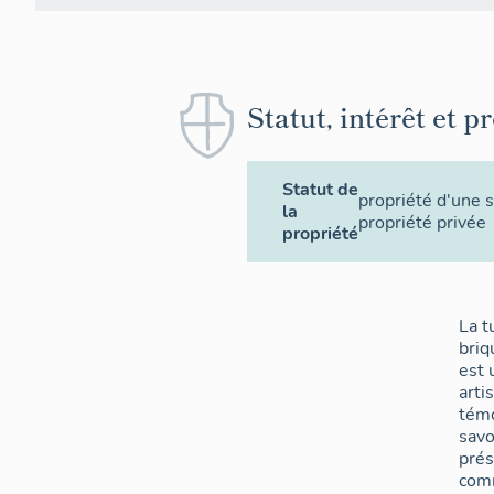
Statut, intérêt et p
Statut de
propriété d'une s
la
propriété privée
propriété
La t
briq
est 
arti
témo
savo
prés
com