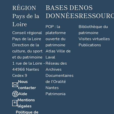
BASES DE
NOS
RÉGION
DONNÉES
RESSOUR
Pays de la
Loire
POP : la
Bibliothèque du
Conseil régional
plateforme
patrimoine
Pays de la Loire
ouverte du
Visites virtuelles
Direction de la
patrimoine
Publications
culture, du sport
Atlas Ville de
et du patrimoine
Laval
1 rue de la Loire -
Réseau des
44966 Nantes
Archives
Cedex 9
Documentaires
Nous
de l'Oralité
contacter
Nantes
Aide
Patrimonia
Mentions
légales
Politique de