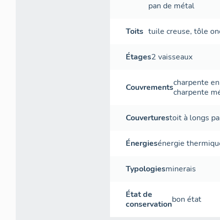
pan de métal
Toits
tuile creuse
,
tôle o
Étages
2 vaisseaux
charpente en
Couvrements
charpente mé
Couvertures
toit à longs p
Énergies
énergie thermiqu
Typologies
minerais
État de
bon état
conservation