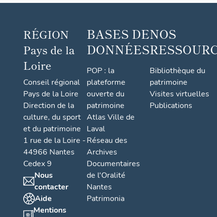
BASES DE
NOS
RÉGION
DONNÉES
RESSOUR
Pays de la
Loire
POP : la
Bibliothèque du
Conseil régional
plateforme
patrimoine
Pays de la Loire
ouverte du
Visites virtuelles
Direction de la
patrimoine
Publications
culture, du sport
Atlas Ville de
et du patrimoine
Laval
1 rue de la Loire -
Réseau des
44966 Nantes
Archives
Cedex 9
Documentaires
Nous
de l'Oralité
contacter
Nantes
Aide
Patrimonia
Mentions