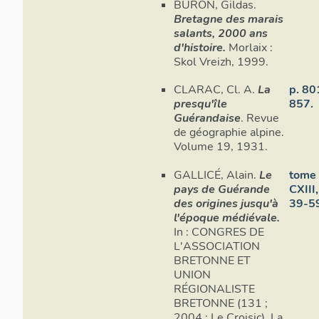
BURON, Gildas.
Bretagne des marais
salants, 2000 ans
d'histoire.
Morlaix :
Skol Vreizh, 1999.
CLARAC, Cl. A.
La
p. 80
presqu'île
857.
Guérandaise
. Revue
de géographie alpine.
Volume 19, 1931.
GALLICÉ, Alain.
Le
tome 
pays de Guérande
CXIII,
des origines jusqu'à
39-5
l'époque médiévale.
In : CONGRES DE
L'ASSOCIATION
BRETONNE ET
UNION
RÉGIONALISTE
BRETONNE (131 ;
2004 ; Le Croisic). La