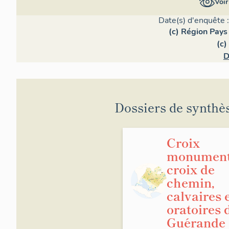
Voir
Date(s) d'enquête 
(c) Région Pays 
(c)
D
Dossiers de synthè
Croix
monument
croix de
chemin,
calvaires 
oratoires 
Guérande