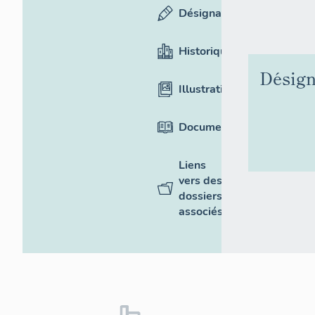
Désignation
Historique
Désign
Illustrations
Documentation
Liens
vers des
dossiers
associés