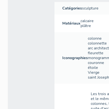
Catégories
sculpture
calcaire
Matériaux
plâtre
colonne
colonnette
arc architec
fleurette
Iconographies
monogram
couronne
étoile
Vierge
saint Josep
Les trois 
et le mêm
colonnes, 
suite d'ar