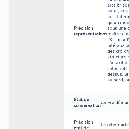
arcs brisé
autel, arc
arcs latér
qu'un mono
Précision
sous une c
représentations
maître aut
"SJ" pour 
latéraux d
des croix 
structure 
s'inscrit 
colonnette
dessus, le
au nord, l
État de
œuvre déman
conservation
Précision
Le tabernacle
état de