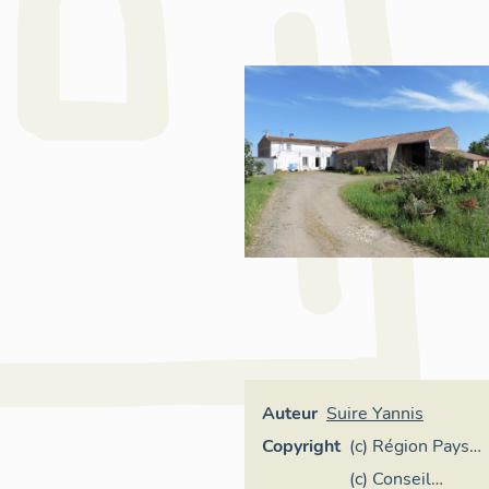
Auteur
Suire Yannis
Copyright
(c) Région Pays
de la Loire -
(c) Conseil