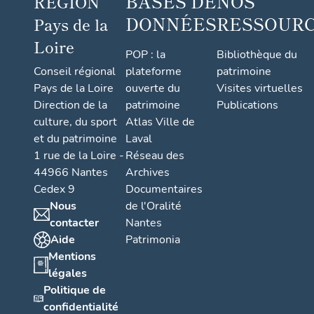
BASES DE
NOS
RÉGION
DONNÉES
RESSOUR
Pays de la
Loire
POP : la
Bibliothèque du
Conseil régional
plateforme
patrimoine
Pays de la Loire
ouverte du
Visites virtuelles
Direction de la
patrimoine
Publications
culture, du sport
Atlas Ville de
et du patrimoine
Laval
1 rue de la Loire -
Réseau des
44966 Nantes
Archives
Cedex 9
Documentaires
Nous
de l'Oralité
contacter
Nantes
Aide
Patrimonia
Mentions
légales
Politique de
confidentialité