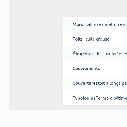
Murs
calcaire
moellon
end
Toits
tuile creuse
Étages
rez-de-chaussée
,
é
Couvrements
Couvertures
toit à longs p
Typologies
Ferme à bâtimen