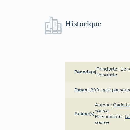
Historique
Principale :
1er 
Période(s)
Principale
Dates
1900,
daté par sour
Auteur :
Garin L
source
Auteur(s)
Personnalité :
Ni
source