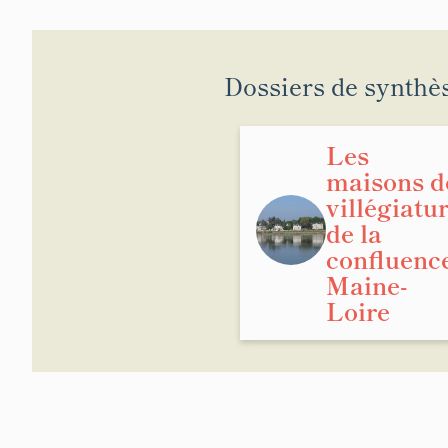
Dossiers de synthè
Les
maisons d
villégiatu
de la
confluenc
Maine-
Loire