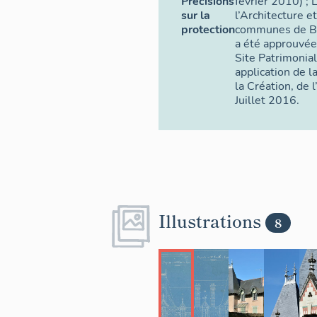
Précisions
février 2010) ; 
sur la
l’Architecture e
protection
communes de Bé
a été approuvée
Site Patrimonia
application de la
la Création, de 
Juillet 2016.
Illustrations
8