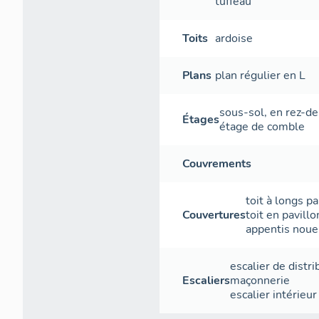
tuffeau
Toits
ardoise
Plans
plan régulier en L
sous-sol
,
en rez-d
Étages
étage de comble
Couvrements
toit à longs p
Couvertures
toit en pavillo
appentis
noue
escalier de distri
Escaliers
maçonnerie
escalier intérieur