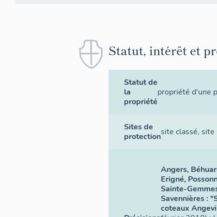
Statut, intérêt et p
Statut de
la
propriété d'une 
propriété
Sites de
site classé
,
site
protection
Angers, Béhuar
Erigné, Possonn
Sainte-Gemmes-
Savennières : "
coteaux Angev