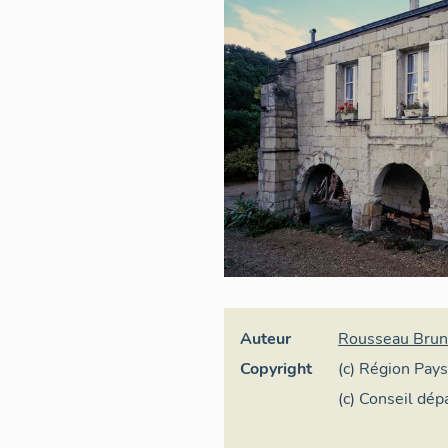
Auteur
Rousseau Bru
Copyright
(c) Région Pays
général
(c) Conseil dé
Loire - Conser