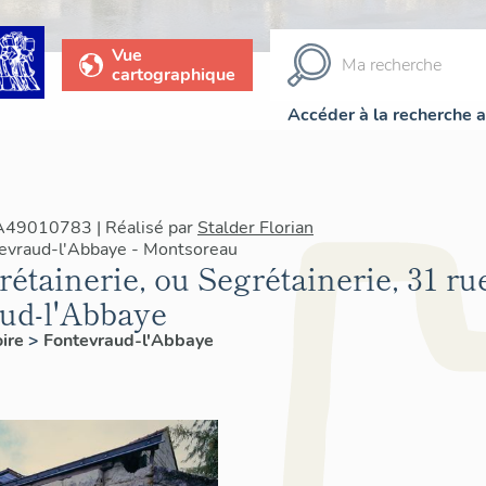
Vue
cartographique
Accéder à la recherche 
IA49010783 | Réalisé par
Stalder Florian
tevraud-l'Abbaye - Montsoreau
étainerie, ou Segrétainerie, 31 ru
aud-l'Abbaye
oire
>
Fontevraud-l'Abbaye