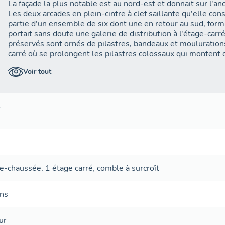
La façade la plus notable est au nord-est et donnait sur l'an
Les deux arcades en plein-cintre à clef saillante qu'elle con
partie d'un ensemble de six dont une en retour au sud, form
portait sans doute une galerie de distribution à l'étage-car
préservés sont ornés de pilastres, bandeaux et moulurations
carré où se prolongent les pilastres colossaux qui montent d
sont coiffés là de chapiteaux corinthiens altérés lesquels p
Voir tout
Un tel décor reprend très fortement, dans une proportion plu
trouve dans les galeries qui bordent les infirmeries de la co
1580) et là aussi, au-dessus de chaque arcade, le plein de 
l'étage devait être surmonté d'une baie (sans doute simple ic
l
géminées dans la galerie des infirmeries). S'il restent donc 
éléments sont très dégradés et les parties disparues des 
moyen appareil de tuffeau au début du XIXe siècle.
Autre élément notable de ce bâtiment, l'enchevêtrement de
progressivement au fil des remaniements que connut le bâ
de-chaussée
,
1 étage carré
,
comble à surcroît
enserre notamment des infrastructures hydrauliques qui en
rejoignent, par des canalisations, les eaux de l'Arceau, el
captation des eaux de l'abbaye. Les sous-sols de la Secrétai
ans
collecteur qui semble traverser des latrines sans doute amé
siècle.
ur