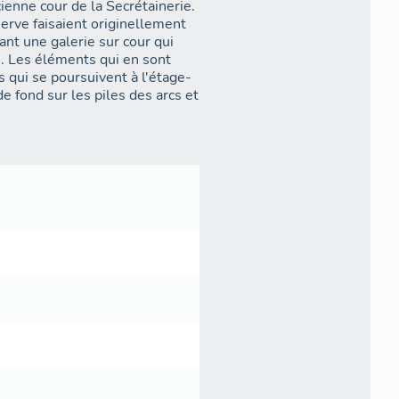
cienne cour de la Secrétainerie.
serve faisaient originellement
ant une galerie sur cour qui
ré. Les éléments qui en sont
 qui se poursuivent à l'étage-
e fond sur les piles des arcs et
ortent un entablement toscan.
s réduite, celui que l'on
ur Saint-Benoît (construites en
travée encadré de bandeaux à
i, alors qu'elles étaient
partiellement lisibles, ces
murs ont été complétées en
 caves qui se superposèrent
timent depuis le Moyen Âge,
 contrebas de cette maison
les-mêmes issues du système de
nerie présentent ainsi un petit
nagées au XIIe ou au XIIIe