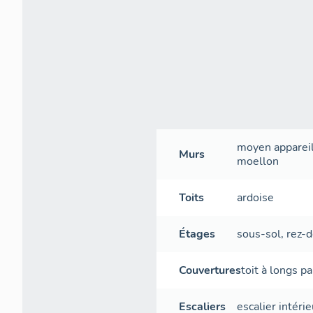
moyen apparei
Murs
moellon
Toits
ardoise
Étages
sous-sol
,
rez-
Couvertures
toit à longs p
Escaliers
escalier intérie