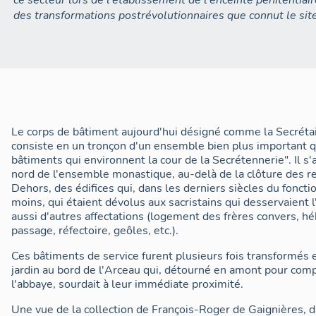
ce secteur lors de l'établissement de l'enceinte pénitentia
des transformations postrévolutionnaires que connut le si
Le corps de bâtiment aujourd'hui désigné comme la Secrétai
consiste en un tronçon d'un ensemble bien plus important q
bâtiments qui environnent la cour de la Secrétennerie". Il s'ag
nord de l'ensemble monastique, au-delà de la clôture des re
Dehors, des édifices qui, dans les derniers siècles du fonc
moins, qui étaient dévolus aux sacristains qui desservaient 
aussi d'autres affectations (logement des frères convers, 
passage, réfectoire, geôles, etc.).
Ces bâtiments de service furent plusieurs fois transformés et
jardin au bord de l'Arceau qui, détourné en amont pour com
l'abbaye, sourdait à leur immédiate proximité.
Une vue de la collection de François-Roger de Gaignières, 