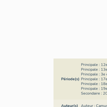
Principale :
12e
Principale :
13e
Principale :
3e 
Période(s)
Principale :
17e
Principale :
18e
Principale :
19e
Secondaire :
20
Auteur(s)
Auteur :
Camus