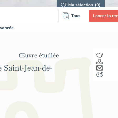
Ma sélection
(0)
Tous
Lancer la re
avancée
Œuvre étudiée
e Saint-Jean-de-
F