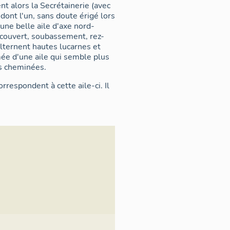
t alors la Secrétainerie (avec
ont l'un, sans doute érigé lors
une belle aile d'axe nord-
 couvert, soubassement, rez-
lternent hautes lucarnes et
mée d'une aile qui semble plus
es cheminées.
rrespondent à cette aile-ci. Il
 le complexe monastique, peut-
s repris par la suite. Ce
happé aux destructions qui
évolutionnaires qui suivirent le
second temps des partages nés
tionalement et, enfin, des
s 1817) qui s'accompagnèrent
-l'Habit) qui passe à travers
raisemblablement de latrines,
rment le sous-sol ainsi que le
 ou au XVIe siècle. En façade
our sont conservées : deux