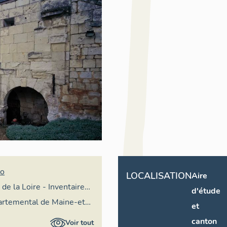
no
LOCALISATION
Aire
 de la Loire - Inventaire
d'étude
partemental de Maine-et-
et
vation départementale du
canton
Voir tout