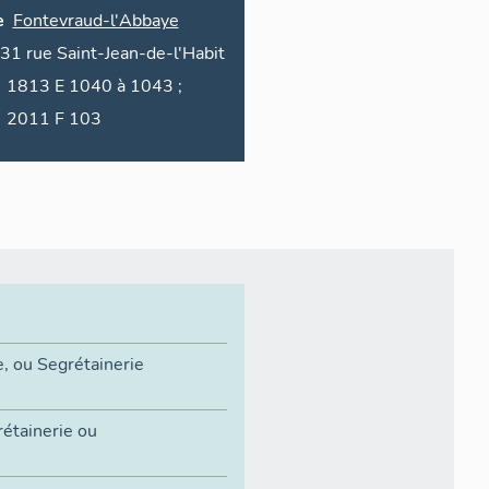
e
Fontevraud-l'Abbaye
31
rue
Saint-Jean-de-l'Habit
1813 E 1040 à 1043 ;
2011 F 103
e, ou Segrétainerie
rétainerie ou