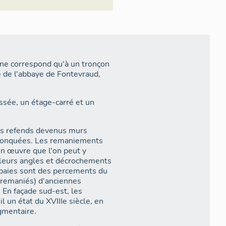
 de mur qu'elles portent
édifiées en 1580 au bas des
nd Moutier. Il est donc possible
 siècle ou du tout début du
 ne correspond qu'à un tronçon
plusieurs reprises entre la fin
 de l'abbaye de Fontevraud,
 suppression de l'abbaye et de
sée, un étage-carré et un
moitié du XXe siècle, ont
nt été en partie remblayées au
ns refends devenus murs
 tronquées. Les remaniements
 en œuvre que l'on peut y
 leurs angles et décrochements
s baies sont des percements du
 remaniés) d'anciennes
 En façade sud-est, les
un état du XVIIIe siècle, en
gmentaire.