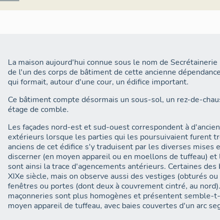
d'entre elles (la troisième est totalement reprise) et le pan
conservent un décor qui est identique à celui des galeries 
façades des infirmeries de la cour Saint-Benoît, dans le Gra
que ces arcades de la Secrétainerie datent de la fin du XVIe
XVIIe siècle.
La maison aujourd'hui connue sous le nom de Secrétainerie
L'ensemble des parties hautes des élévations a été repris à 
de l'un des corps de bâtiment de cette ancienne dépendance
du XVIIIe et le début du XIXe siècle, au cours des phases de
qui formait, autour d'une cour, un édifice important.
construction de la prison.
Ce bâtiment compte désormais un sous-sol, un rez-de-chaus
Des travaux de dégagement des sous-sols, dans la seconde 
étage de comble.
permis de mettre au jour les caves de ce bâtiment qui avaie
cours du XIXe siècle.
Les façades nord-est et sud-ouest correspondent à d'ancie
extérieurs lorsque les parties qui les poursuivaient furent
anciens de cet édifice s'y traduisent par les diverses mises
discerner (en moyen appareil ou en moellons de tuffeau) et
sont ainsi la trace d'agencements antérieurs. Certaines de
XIXe siècle, mais on observe aussi des vestiges (obturés ou
fenêtres ou portes (dont deux à couvrement cintré, au nord).
maçonneries sont plus homogènes et présentent semble-t-il 
moyen appareil de tuffeau, avec baies couvertes d'un arc se