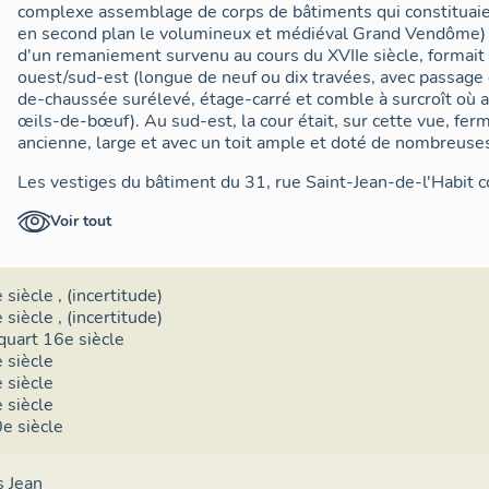
complexe assemblage de corps de bâtiments qui constituaien
en second plan le volumineux et médiéval Grand Vendôme) d
d'un remaniement survenu au cours du XVIIe siècle, formait 
ouest/sud-est (longue de neuf ou dix travées, avec passage
de-chaussée surélevé, étage-carré et comble à surcroît où a
œils-de-bœuf). Au sud-est, la cour était, sur cette vue, fer
ancienne, large et avec un toit ample et doté de nombreus
Les vestiges du bâtiment du 31, rue Saint-Jean-de-l'Habit co
s'agit là d'un bâtiment qui fut probablement érigé tôt dans
Voir tout
être dès les premiers temps de l'abbaye et de nombreuses foi
bâtiment (avec celui du 29, rue Saint-Jean-de-l'Habit), a éc
frappèrent l'abbaye, soit du fait, tout d'abord, des pillages r
départ des frères (1791) et des moniales (1792), dans un 
 siècle
, (incertitude)
du dépeçage de l'abbaye en lots (dès 1792) mis en vente na
 siècle
, (incertitude)
expropriations et travaux d'aménagement de la prison (ver
quart 16e siècle
de la percée d'une nouvelle voie (actuelle rue Saint-Jean-de
 siècle
les bâtiments et l'ancienne cour de la Secrétainerie.
 siècle
 siècle
Les parties les plus anciennes sont en sous-sol, il s'agit v
e siècle
peut-être du XIIe ou du XIIIe siècle. Les autres caves qui fo
bâtiment qui les surplombent furent construits entre le XIVe
 Jean
ouest les arcades d'une galerie qui ouvrait sur l'ancienne c