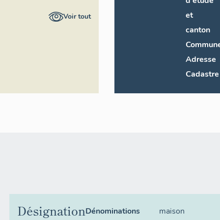
d'étude
vation départementale du
et
Voir tout
canton
Commun
Adresse
Cadastre
Désignation
Dénominations
maison