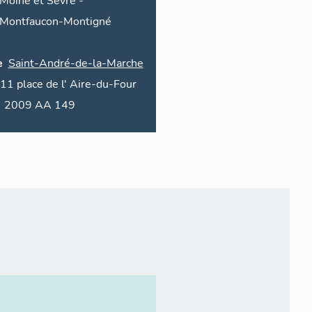
Moine et Sèvre
-
Montfaucon-Montigné
e
Saint-André-de-la-Marche
11
place de l'
Aire-du-Four
2009 AA 149