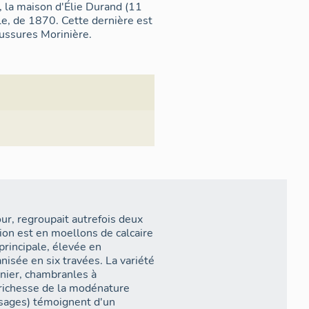
i, la maison d'Élie Durand (11
ale, de 1870. Cette dernière est
aussures Morinière.
ur, regroupait autrefois deux
tion est en moellons de calcaire
 principale, élevée en
nisée en six travées. La variété
anier, chambranles à
a richesse de la modénature
sages) témoignent d'un