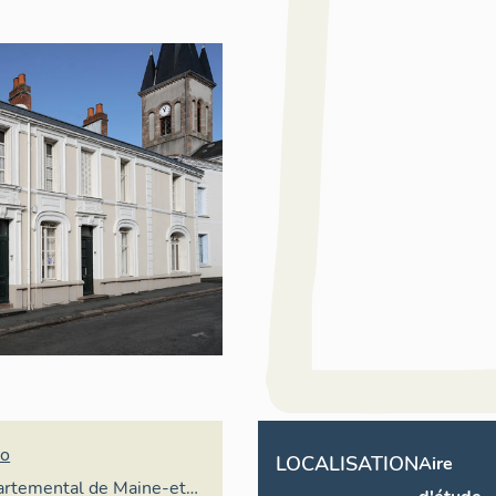
no
LOCALISATION
Aire
partemental de Maine-et-