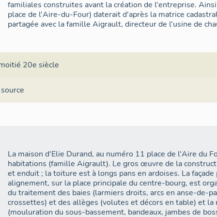
familiales construites avant la création de l'entreprise. Ains
place de l'Aire-du-Four) daterait d'après la matrice cadastr
partagée avec la famille Aigrault, directeur de l'usine de ch
moitié 20e siècle
 source
La maison d'Elie Durand, au numéro 11 place de l'Aire du Fo
habitations (famille Aigrault). Le gros œuvre de la construc
et enduit ; la toiture est à longs pans en ardoises. La façade
alignement, sur la place principale du centre-bourg, est orga
du traitement des baies (larmiers droits, arcs en anse-de-p
crossettes) et des allèges (volutes et décors en table) et l
(mouluration du sous-bassement, bandeaux, jambes de bos