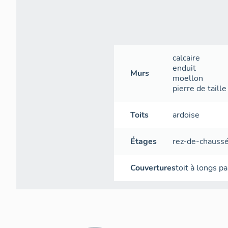
calcaire
enduit
Murs
moellon
pierre de taille
Toits
ardoise
Étages
rez-de-chauss
Couvertures
toit à longs p