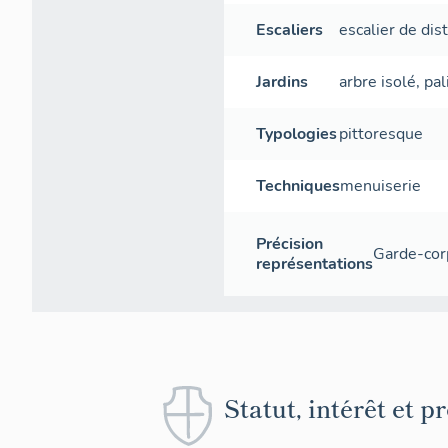
Escaliers
escalier de dis
Jardins
arbre isolé
,
pal
Typologies
pittoresque
Techniques
menuiserie
Précision
Garde-corp
représentations
Statut, intérêt et p