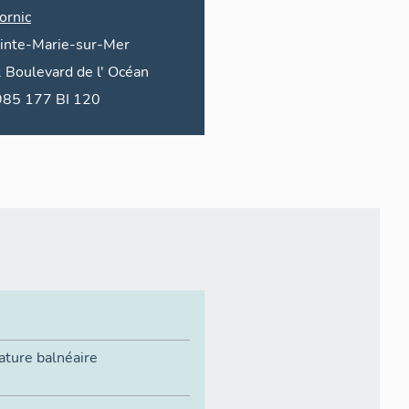
ornic
inte-Marie-sur-Mer
2
Boulevard de l'
Océan
1985 177 BI 120
ature balnéaire