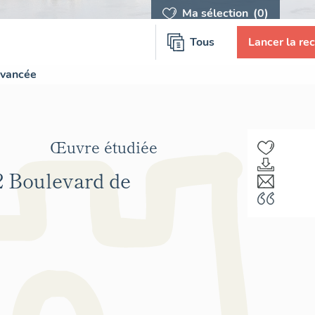
Ma sélection
(0)
Tous
Lancer la re
avancée
Œuvre étudiée
32 Boulevard de
F