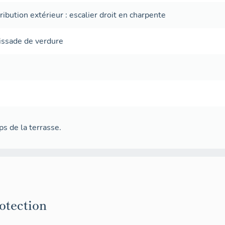
tribution extérieur
:
escalier droit
en charpente
issade de verdure
s de la terrasse.
rotection