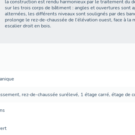
la construction est rendu harmonieux par le traitement du dé
sur les trois corps de bâtiment : angles et ouvertures sont a
alternées, les différents niveaux sont soulignés par des b
prolonge le rez-de-chaussée de l'élévation ouest, face à la me
escalier droit en bois.
canique
assement
,
rez-de-chaussée surélevé
,
1 étage carré
,
étage de 
ans
ert