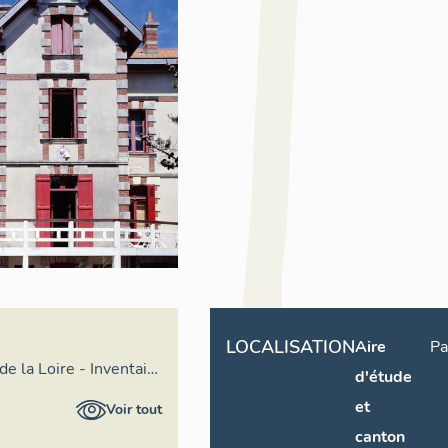
LOCALISATION
Aire
Pa
de la Loire - Inventaire
d'étude
et
Voir tout
canton