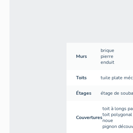
brique
Murs
pierre
enduit
Toits
tuile plate mé
Étages
étage de soub
toit à longs p
toit polygonal
Couvertures
noue
pignon découv