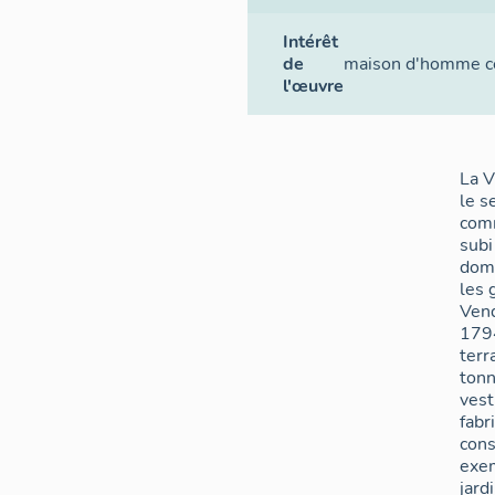
Intérêt
de
maison d'homme c
l'œuvre
La V
le s
comm
subi
dom
les 
Ven
1794. Le jar
terr
tonn
vest
fabr
con
exem
jard