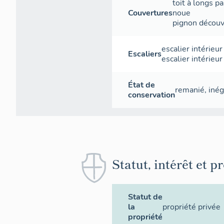
toit à longs p
Couvertures
noue
pignon découv
escalier intérieur
Escaliers
escalier intérieur
État de
remanié
,
inég
conservation
Statut, intérêt et p
Statut de
la
propriété privée
propriété