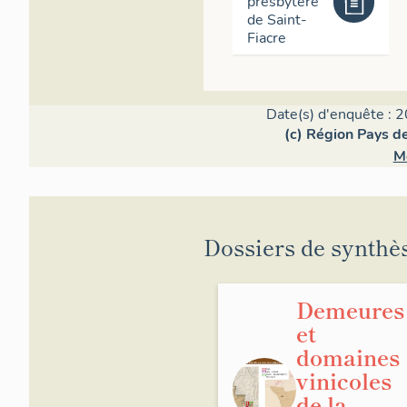
presbytère
de Saint-
Fiacre
Date(s) d'enquête : 2
(c) Région Pays de
M
Dossiers de synthè
Demeures
et
domaines
vinicoles
de la