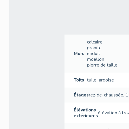
calcaire
granite
Murs
enduit
moellon
pierre de taille
Toits
tuile
,
ardoise
Étages
rez-de-chaussée
,
1
Élévations
élévation à tr
extérieures