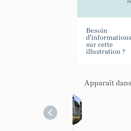
n
Besoin
d'information
sur cette
illustration ?
Apparaît dans
Hôtel de
voyageu
rs les
Loire-
Atlantique
Colombi
>
ères