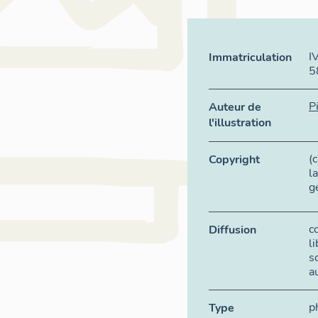
I
Immatriculation
5
P
Auteur de
l'illustration
(
Copyright
l
g
c
Diffusion
l
s
a
p
Type