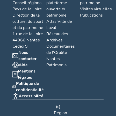
Conseil régional
plateforme
patrimoine
Pays de la Loire
ouverte du
Visites virtuelles
Direction de la
patrimoine
Publications
culture, du sport
Atlas Ville de
et du patrimoine
Laval
1 rue de la Loire -
Réseau des
44966 Nantes
Archives
Cedex 9
Documentaires
Nous
de l'Oralité
contacter
Nantes
Aide
Patrimonia
Mentions
légales
Politique de
confidentialité
Accessibilité
(c)
Région