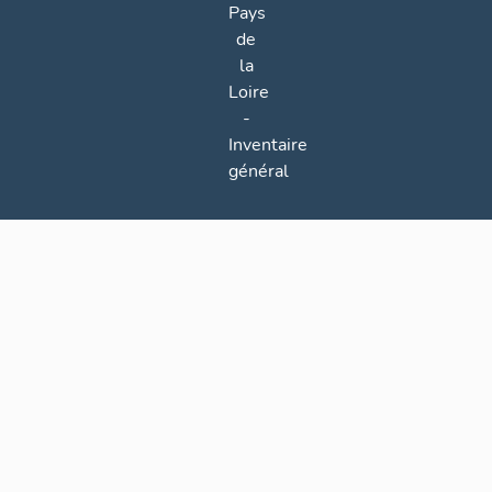
Pays
de
la
Loire
-
Inventaire
général