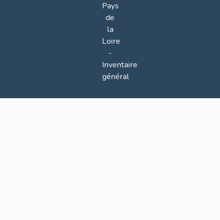
Pays
de
la
Loire
-
Inventaire
général