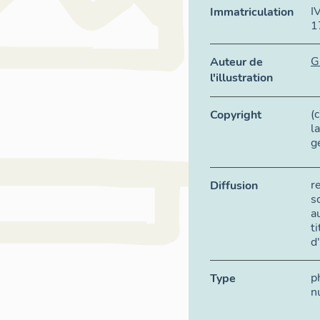
I
Immatriculation
1
G
Auteur de
l'illustration
(
Copyright
l
g
r
Diffusion
s
a
t
d
p
Type
n