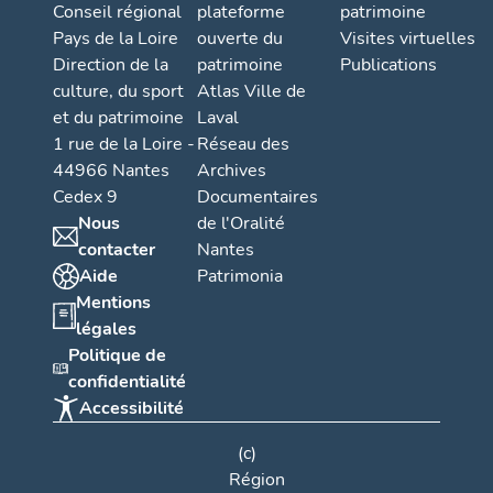
Conseil régional
plateforme
patrimoine
Pays de la Loire
ouverte du
Visites virtuelles
Direction de la
patrimoine
Publications
culture, du sport
Atlas Ville de
et du patrimoine
Laval
1 rue de la Loire -
Réseau des
44966 Nantes
Archives
Cedex 9
Documentaires
Nous
de l'Oralité
contacter
Nantes
Aide
Patrimonia
Mentions
légales
Politique de
confidentialité
Accessibilité
(c)
Région