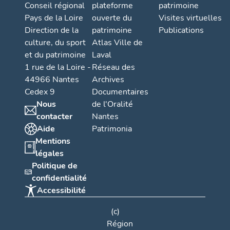
Conseil régional
plateforme
patrimoine
Pays de la Loire
ouverte du
Visites virtuelles
Direction de la
patrimoine
Publications
culture, du sport
Atlas Ville de
et du patrimoine
Laval
1 rue de la Loire -
Réseau des
44966 Nantes
Archives
Cedex 9
Documentaires
Nous
de l'Oralité
contacter
Nantes
Aide
Patrimonia
Mentions
légales
Politique de
confidentialité
Accessibilité
(c)
Région