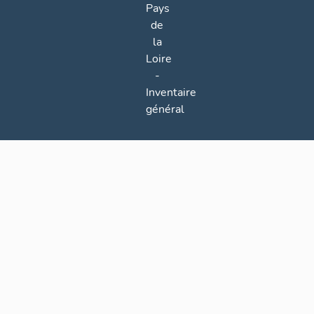
Pays
de
la
Loire
-
Inventaire
général