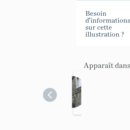
Besoin
d'information
sur cette
illustration ?
Apparaît dans
Hôtel
dit
maiso
Maine-
et-
n
Loire
cano
>
niale
Angers
Saint-