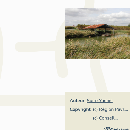
Auteur
Suire Yannis
Copyright
(c) Région Pays
de la Loire -
(c) Conseil
Inventaire
départemental
Voir tout