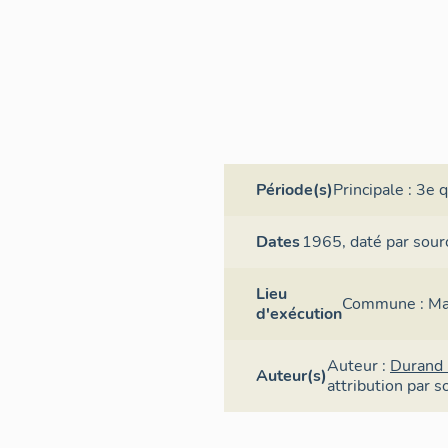
Période(s)
Principale :
3e q
Dates
1965,
daté par sour
Lieu
Commune :
Ma
d'exécution
Auteur :
Durand
Auteur(s)
attribution par s