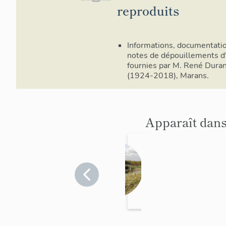
reproduits
Informations, documentatio
notes de dépouillements d
fournies par M. René Dura
(1924-2018), Marans.
Apparaît dans
Bac à
râteau
Vendée
>
Sainte-
Radégonde-
des-Noyers