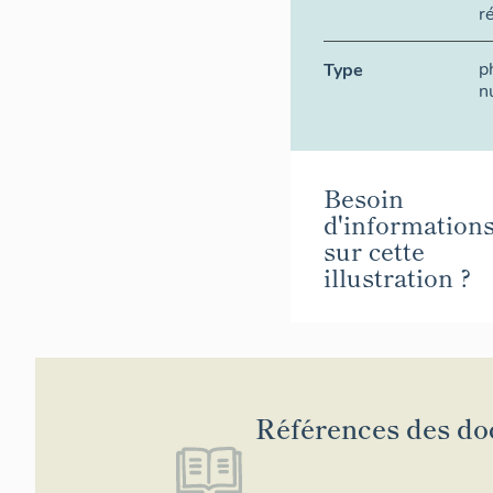
r
p
Type
n
Besoin
d'information
sur cette
illustration ?
Références des d