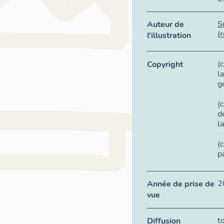
S
Auteur de
(
l'illustration
(
Copyright
l
g
(
d
l
(
p
2
Année de prise de
vue
t
Diffusion