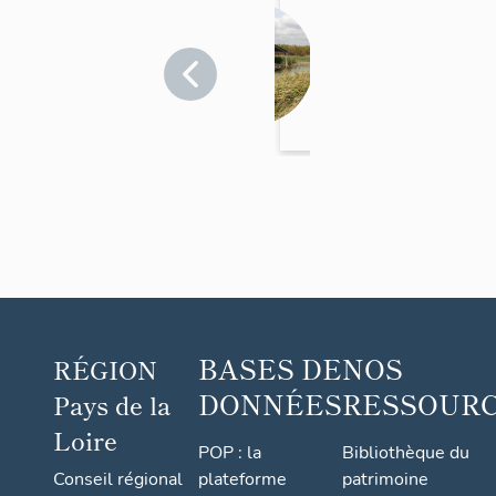
Bac à
râteau
Vendée
>
Sainte-
Radégonde-
des-Noyers
BASES DE
NOS
RÉGION
DONNÉES
RESSOUR
Pays de la
Loire
POP : la
Bibliothèque du
Conseil régional
plateforme
patrimoine