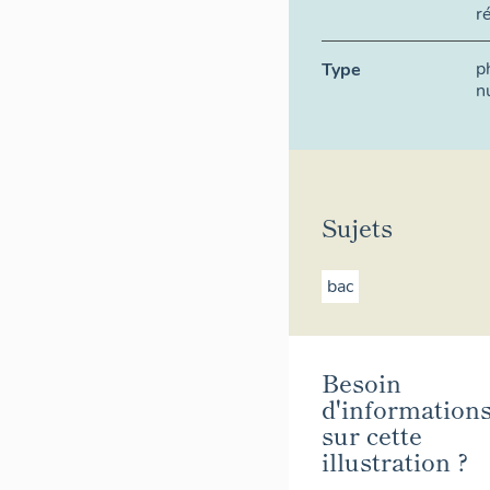
r
p
Type
n
Sujets
bac
Besoin
d'information
sur cette
illustration ?