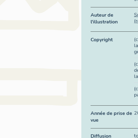
S
Auteur de
(
l'illustration
(
Copyright
l
g
(
d
l
(
p
2
Année de prise de
vue
t
Diffusion