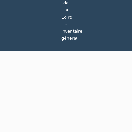
de
la
Loire
-
Inventaire
général